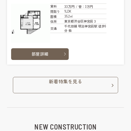
33万円
賃料
/ 管
：3万円
1LDK
間取り
35.2㎡
面積
東京都渋谷区神宮前３
住所
千代田線 明治神宮前駅 徒歩9
交通
分 他
部屋詳細
新着特集を見る
NEW CONSTRUCTION