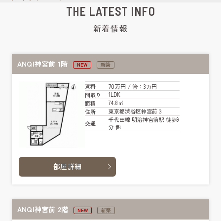
THE LATEST INFO
新着情報
ANQI神宮前 1階
NEW
新築
70万円
賃料
/ 管
：3万円
1LDK
間取り
74.8㎡
面積
東京都渋谷区神宮前３
住所
千代田線 明治神宮前駅 徒歩9
交通
分 他
部屋詳細
ANQI神宮前 2階
NEW
新築