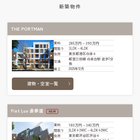
新築物件
THE PORTMAN
285万円～390万円
賃料
3LDK～4LDK
間取り
東京都港区白金４
住所
都営三田線 白金台駅 徒歩7分
交通
他
2025年12月
竣工
建物・空室一覧
Fiat Lux 表参道
NEW
180万円～340万円
賃料
2LDK+3WIC～4LDK+2WIC
間取り
東京都渋谷区渋谷４
住所