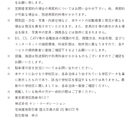
をお願い致します。
定期借家契約の場合の再契約についてはお問い合わせ下さい。尚、再契約
が可能な場合は、別途再契約料等がかかります。
間取図・方位・写真・内装仕様など、本サイトの記載概要と現況が異なる
場合は現況を優先させていただきます。また、家具付き等の表示がある場
合を除き、写真中の家具・調度品などは物件に含まれません。
BS、CS、CATV等の各種放送の視聴の可否、視聴方法、料金形態、並びに
インターネットの接続環境、料金形態は、物件別に異なりますので、各サ
ービスの提供業者に直接ご確認下さるようお願いいたします。
設備、施設は別途契約や利用料金がかかるものもございますのでご確認を
お願いいたします。
駐車場の空き状況についてはお問い合わせください。
本サイトにおける小学校区は、各自治体より出されている学区データを基
に表示したものであり、該当小学校区を保証するものではありません。最
新の小学校区に関しましては、各自治体へ直接ご確認ください。
掲載している物件が万が一成約の際はご了承ください。
東京都港区西麻布1-2-7
株式会社 ケン・コーポレーション
宅地建物取引業 国土交通大臣 (8) 第4372 号
取引態様：仲介