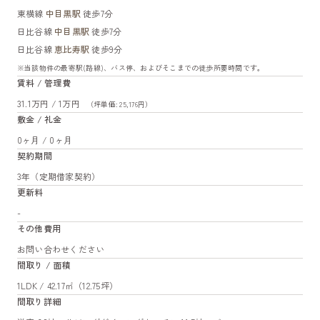
東横線
中目黒駅
徒歩7分
日比谷線
中目黒駅
徒歩7分
日比谷線
恵比寿駅
徒歩9分
※当該物件の最寄駅(路線)、バス停、およびそこまでの徒歩所要時間です。
賃料 / 管理費
31.1万円 / 1万円
（坪単価: 25,176円）
敷金 / 礼金
0ヶ月 / 0ヶ月
契約期間
3年（定期借家契約）
更新料
-
その他費用
お問い合わせください
間取り / 面積
1LDK / 42.17㎡（12.75坪）
間取り詳細