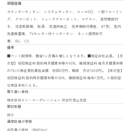
部屋設備
カウンターキッチン、 システムキッチン、 コンロ3口、 一部フローリン
グ、 クローゼット、 シューズクローゼット、 エアコン、 追焚機能付
き、 浴室乾燥機、 給湯、 洗面所独立、 洗浄機能付便座、 BT別、 室内
洗濯機置場、 TVモニター付インターホン、 ネット使用料不
要、 BS、 CS
備考
■ペット飼育時、敷金1ヶ月積み増しとなります。■保証会社必須。【月
次型】初回保証料:契約時月額賃料等の40%、継続保証料:毎月月額賃料等
の1%(※保証委託最低金額 初回5万円、継続 月次1000円)。【年次型】
初回保証料:契約時月額賃料等の50%、継続保証料:毎年1万円。※契約型
は保証会社による。
取り扱い会社
株式会社ケン・コーポレーション 渋谷代官山支店
取引形態
仲介
通学区域小学校
中目黒小学校 （約600m）