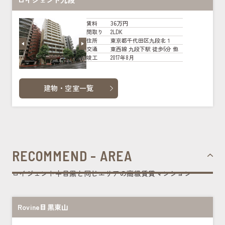
ロイジェント九段
36万円
賃料
2LDK
間取り
東京都千代田区九段北１
住所
東西線 九段下駅 徒歩5分 他
交通
2017年8月
竣工
建物・空室一覧
RECOMMEND - AREA
ロイジェント中目黒と同じエリアの高級賃貸マンション
Rovine目黒東山