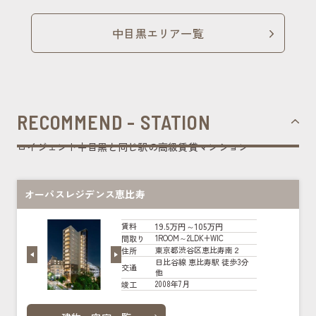
中目黒エリア一覧
RECOMMEND - STATION
ロイジェント中目黒と同じ駅の高級賃貸マンション
オーパスレジデンス恵比寿
19.5万円～105万円
賃料
1ROOM～2LDK+WIC
間取り
東京都渋谷区恵比寿南２
住所
日比谷線 恵比寿駅 徒歩3分
交通
他
2008年7月
竣工