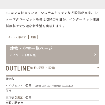
3口コンロ付カウンターシステムキッチンなど設備が充実。シ
ューズクローゼットを備え収納力も良好。インターネット使用
料無料でで快適な新生活を実現します。
ペットと暮らす
新築
建物・空室一覧ページ
ロイジェント中目黒
OUTLINE
物件概要・設備
建物名
ロイジェント中目黒
（建物ID: 215961 / 物件ID: 2026070169）
住所
東京都
目黒区
中目黒１
交通 / 駅徒歩