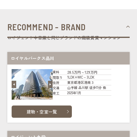
RECOMMEND - BRAND
ロイジェント中目黒と同じブランドの高級賃貸マンション
ロイヤルパークス品川
28.5万円～129万円
賃料
1LDK+WIC～3LDK
間取り
東京都港区港南３
住所
山手線 品川駅 徒歩11分 他
交通
2025年1月
竣工
建物・空室一覧