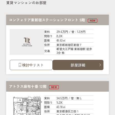
賃貸マンションのお部屋
コンフォリア東新宿ステーションフロント 5階
NEW
29.6万円
賃料
/ 管
：1.2万円
2LDK
間取り
49.63㎡
面積
東京都新宿区新宿７
住所
都営大江戸線 東新宿駅 徒歩
交通
3分 他
検討中リスト
部屋詳細
アトラス麻布十番 12階
NEW
34.5万円
賃料
/ 管
：無し
1LDK
間取り
43.18㎡
面積
東京都港区三田１
住所