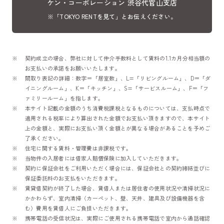
ケン・コーポレーション 渋谷代官山支店
※「TOKYO RENTを見て」とお伝えください。
契約成立の場合、弊社に対して仲介手数料として賃料の1.1カ月分相当額の
お支払いの承諾をお願いいたします。
間取り表記の詳細：数字＝「居室数」、L=「リビングルーム」、D＝「ダ
イニングルーム」、K＝「キッチン」、S=「サービスルーム」、F＝「フ
ァミリールーム」を指します。
本サイト記載の金額のうち消費税課税となるものについては、支払時点で
適用される税率により算出された金額でお支払い頂きますので、本サイト
上の金額と、実際にお支払い頂く金額とが異なる場合があることを予めご
了承ください。
住宅に関する賃料・管理費は非課税です。
当物件の入居者には借家人賠償保険に加入していただきます。
契約に保証会社をご利用いただく場合には、保証会社との契約締結並びに
保証委託料のお支払をいただきます。
賃貸借契約が終了した場合、賃借人または居住者の使用状況や清掃状況に
かかわらず、室内清掃（カーペット、壁、天井、建具及び設備機器を含
む）費用を賃借人にご負担いただきます。
携帯電話の受信状況は、実際にご使用される携帯電話で室内から通話確認