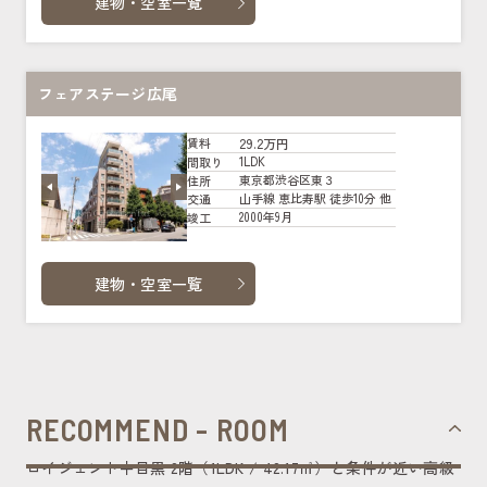
建物・空室一覧
フェアステージ広尾
29.2万円
賃料
1LDK
間取り
東京都渋谷区東３
住所
山手線 恵比寿駅 徒歩10分 他
交通
2000年9月
竣工
建物・空室一覧
RECOMMEND - ROOM
ロイジェント中目黒 2階（1LDK / 42.17㎡）と条件が近い高級