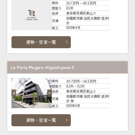
35.1万円～40.5万円
賃料
2LDK
間取り
東京都目黒区東山３
住所
田園都市線 池尻大橋駅 徒歩2
交通
分
2026年8月
竣工
建物・空室一覧
La Perla Meguro-HigashiyamaⅡ
30.7万円～56.5万円
賃料
2LDK～3LDK
間取り
東京都目黒区東山２
住所
田園都市線 池尻大橋駅 徒歩9
交通
分 他
2026年5月
竣工
建物・空室一覧