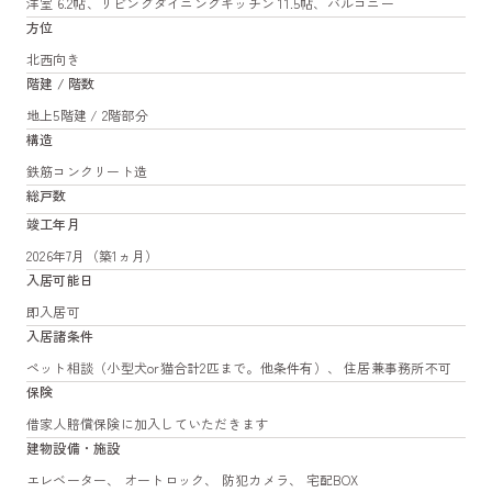
洋室 6.2帖、リビングダイニングキッチン 11.5帖、バルコニー
方位
北西向き
階建 / 階数
地上5階建 / 2階部分
構造
鉄筋コンクリート造
総戸数
竣工年月
2026年7月（築1ヵ月）
入居可能日
即入居可
入居諸条件
ペット相談（小型犬or猫合計2匹まで。他条件有）、 住居兼事務所不可
保険
借家人賠償保険に加入していただきます
建物設備・施設
エレベーター、 オートロック、 防犯カメラ、 宅配BOX