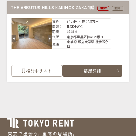
THE ARBUTUS HILLS KAKINOKIZAKA 1階
NEW
新築
34万円
賃料
/ 管
：1.8万円
1LDK+WIC
間取り
46.48㎡
面積
東京都目黒区柿の木坂３
住所
東横線 都立大学駅 徒歩15分
交通
他
検討中リスト
部屋詳細