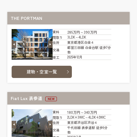
THE PORTMAN
285万円～390万円
賃料
3LDK～4LDK
間取り
東京都港区白金４
住所
都営三田線 白金台駅 徒歩7分
交通
他
2025年12月
竣工
建物・空室一覧
Fiat Lux 表参道
NEW
180万円～340万円
賃料
2LDK+3WIC～4LDK+2WIC
間取り
東京都渋谷区渋谷４
住所
千代田線 表参道駅 徒歩9分
交通
他