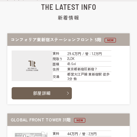
THE LATEST INFO
新着情報
コンフォリア東新宿ステーションフロント 5階
NEW
29.6万円
賃料
/ 管
：1.2万円
2LDK
間取り
49.6㎡
面積
東京都新宿区新宿７
住所
都営大江戸線 東新宿駅 徒歩
交通
3分 他
部屋詳細
GLOBAL FRONT TOWER 31階
NEW
44万円
賃料
/ 管
：2万円