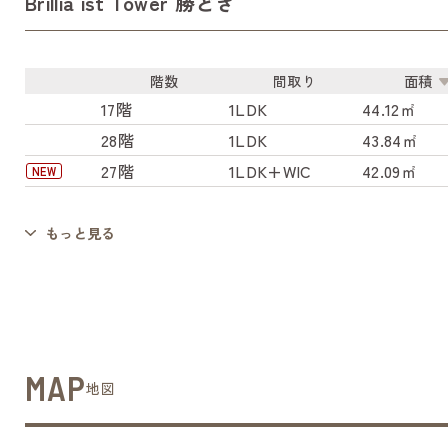
Brillia ist Tower 勝どき
階数
間取り
面積
17階
1LDK
44.12㎡
28階
1LDK
43.84㎡
27階
1LDK+WIC
42.09㎡
NEW
もっと見る
MAP
地図