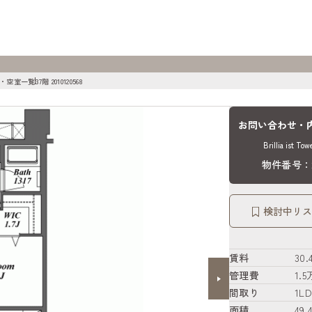
 建物・空室一覧
37階 2010120568
お問い合わせ・
Brillia ist 
物件番号：20
検討中リス
賃料
30
管理費
1.
間取り
1LD
面積
49.