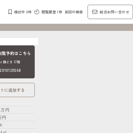
検討中
0
件
閲覧履歴
1
件
前回の検索
総合お問い合わせ
内覧予約はこちら
Tower 勝どき 37階
10120568
トに追加する
.4万円
5万円
K
44㎡