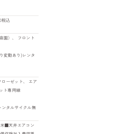
00税込
庭園）、 フロント
により変動あり)レンタ
クローゼット、 エア
ネット専用線
。レンタルサイクル無
/平米■天井エアコン
家人賠償保険加入費用賃