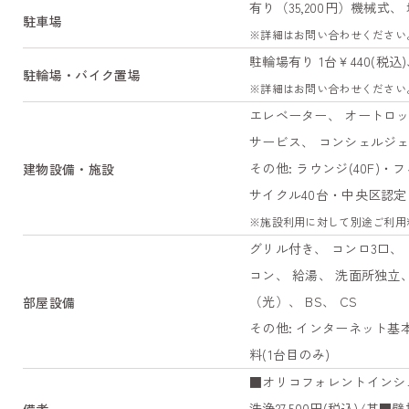
有り（35,200円）機械式、
駐車場
※詳細はお問い合わせください
駐輪場有り 1台￥440(税込)
駐輪場・バイク置場
※詳細はお問い合わせください
エレベーター、 オートロッ
サービス、 コンシェルジェ
その他: ラウンジ(40F)・
建物設備・施設
サイクル40台・中央区認
※施設利用に対して別途ご利用
グリル付き、 コンロ3口、
コン、 給湯、 洗面所独立
（光）、 BS、 CS
部屋設備
その他: インターネット基
料(1台目のみ)
■オリコフォレントインシュア
洗浄27,500円(税込)/基
備考