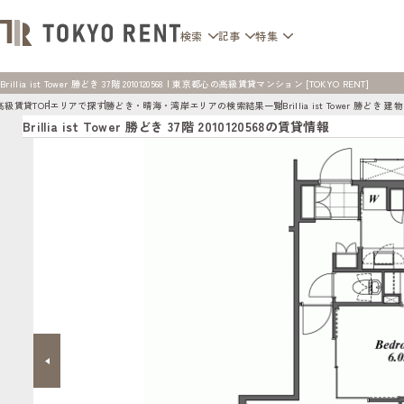
検索
記事
特集
Brillia ist Tower 勝どき 37階 2010120568 | 東京都心の高級賃貸マンション [TOKYO RENT]
高級賃貸TOP
エリアで探す
勝どき・晴海・湾岸エリアの検索結果一覧
Brillia ist Tower 勝どき
Brillia ist Tower 勝どき 37階 2010120568の賃貸情報