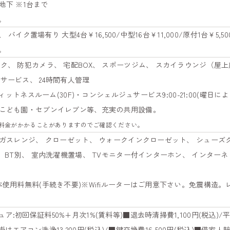
 地下 ※1台まで
。
、 バイク置場有り 大型4台￥16,500/中型16台￥11,000/原付1台￥5,5
。
ク、 防犯カメラ、 宅配BOX、 スポーツジム、 スカイラウンジ（屋上
サービス、 24時間有人管理
フィットネスルーム(30F)・コンシェルジュサービス9:00-21:00(曜日
定こども園・セブンイレブン等、充実の共用設備。
料金がかかることがありますのでご確認ください。
 ガスレンジ、 クローゼット、 ウォークインクローゼット、 シューズ
、 BT別、 室内洗濯機置場、 TVモニター付インターホン、 インター
本使用料無料(手続き不要)※Wifiルーターはご用意下さい。免震構造
:初回保証料50%+月次1%(賃料等)■退去時清掃費1,100円(税込)
■壁掛けエアコン洗浄13,200円(税込)/■鍵交換費16,500円(税込)■借