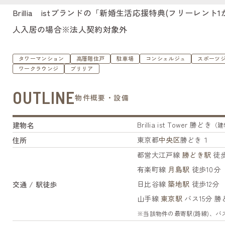
Brillia istブランドの「新婚生活応援特典(フリーレ
人入居の場合※法人契約対象外
タワーマンション
高層階住戸
駐車場
コンシェルジュ
スポーツ
ワークラウンジ
ブリリア
OUTLINE
物件概要・設備
Brillia ist Tower 勝どき
建物名
（建物
東京都
中央区
勝どき１
住所
都営大江戸線
勝どき駅
徒歩
有楽町線
月島駅
徒歩10分
日比谷線
築地駅
徒歩12分
交通 / 駅徒歩
山手線
東京駅
バス15分 
※当該物件の最寄駅(路線)、