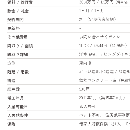
30.4万円 / 1.5万円
賃料 / 管理費
（坪単価: 2
1ヶ月 / 1ヶ月
敷金 / 礼金
2年（定期借家契約）
契約期間
-
更新料
お問い合わせください
その他費用
1LDK / 49.44㎡（14.95坪）
間取り / 面積
洋室 6帖、リビングダイニン
間取り詳細
東向き
方位
地上45階地下2階建 / 37階
階建 / 階数
鉄筋コンクリート造（免震
構造
536戸
総戸数
2011年1月（築15年7ヵ月）
竣工年月
即入居可
入居可能日
ペット不可、 住居兼事務
入居諸条件
借家人賠償保険に加入して
保険