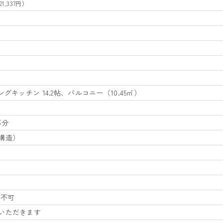
1,337円）
グキッチン 14.2帖、バルコニー（10.45㎡）
部分
構造）
所不可
いただきます