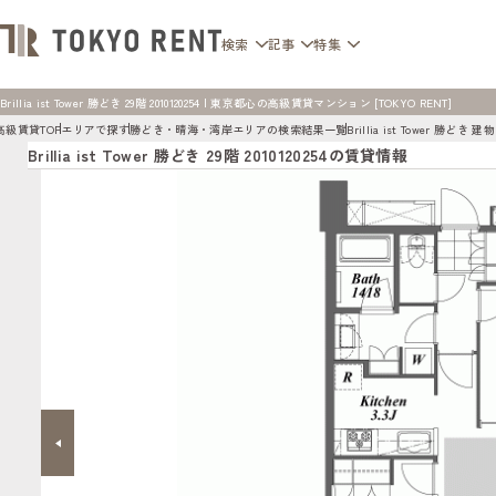
検索
記事
特集
Brillia ist Tower 勝どき 29階 2010120254 | 東京都心の高級賃貸マンション [TOKYO RENT]
高級賃貸TOP
エリアで探す
勝どき・晴海・湾岸エリアの検索結果一覧
Brillia ist Tower 勝どき
Brillia ist Tower 勝どき 29階 2010120254の賃貸情報