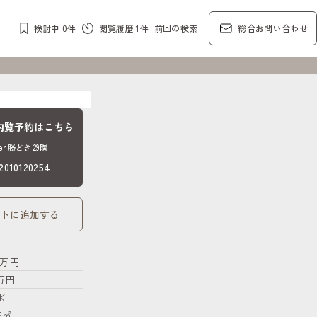
検討中
0
件
閲覧履歴
1
件
前回の検索
総合お問い合わせ
内覧予約はこちら
Tower 勝どき 29階
10120254
トに追加する
.1万円
9万円
K
25㎡