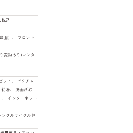
00税込
庭園）、 フロント
により変動あり)レンタ
ゼット、 ピクチャー
 給湯、 洗面所独
ー、 インターネット
。レンタルサイクル無
/平米■天井エアコン