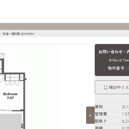
 建物・空室一覧
29階 2010120254
お問い合わせ・
Brillia ist 
物件番号：20
検討中リス
賃料
32
管理費
1.
間取り
2LD
面積
57.