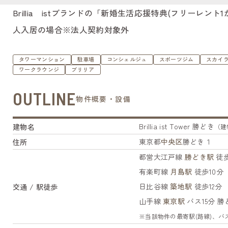
Brillia istブランドの「新婚生活応援特典(フリーレ
人入居の場合※法人契約対象外
タワーマンション
駐車場
コンシェルジュ
スポーツジム
スカイ
ワークラウンジ
ブリリア
OUTLINE
物件概要・設備
Brillia ist Tower 勝どき
建物名
（建物I
東京都
中央区
勝どき１
住所
都営大江戸線
勝どき駅
徒歩
有楽町線
月島駅
徒歩10分
日比谷線
築地駅
徒歩12分
交通 / 駅徒歩
山手線
東京駅
バス15分 
※当該物件の最寄駅(路線)、