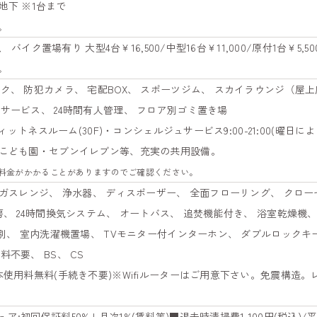
 地下 ※1台まで
。
、 バイク置場有り 大型4台￥16,500/中型16台￥11,000/原付1台￥5,5
。
ク、 防犯カメラ、 宅配BOX、 スポーツジム、 スカイラウンジ（屋上
サービス、 24時間有人管理、 フロア別ゴミ置き場
フィットネスルーム(30F)・コンシェルジュサービス9:00-21:00(曜日
定こども園・セブンイレブン等、充実の共用設備。
料金がかかることがありますのでご確認ください。
 ガスレンジ、 浄水器、 ディスポーザー、 全面フローリング、 クロー
房、 24時間換気システム、 オートバス、 追焚機能付き、 浴室乾燥機、
T別、 室内洗濯機置場、 TVモニター付インターホン、 ダブルロックキ
不要、 BS、 CS
本使用料無料(手続き不要)※Wifiルーターはご用意下さい。免震構造
:初回保証料50%+月次1%(賃料等)■退去時清掃費1,100円(税込)