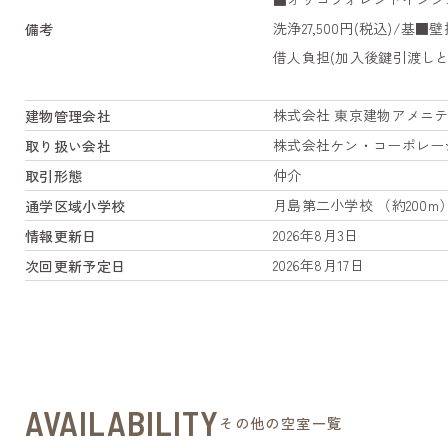
洗浄27,500円(税込)/基
備考
借人負担(加入後鍵引渡しと
株式会社 東京建物アメニ
建物管理会社
株式会社ケン・コーポレー
取り扱い会社
仲介
取引形態
月島第二小学校 （約200m
通学区域小学校
2026年8月3日
情報更新日
2026年8月17日
次回更新予定日
AVAILABILITY
その他の空室一覧