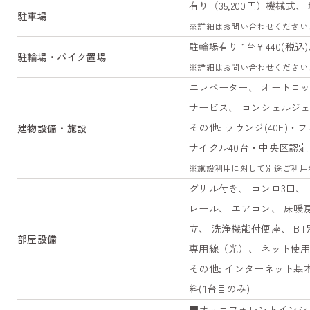
有り（35,200円）機械式、
駐車場
※詳細はお問い合わせください
駐輪場有り 1台￥440(税込)
駐輪場・バイク置場
※詳細はお問い合わせください
エレベーター、 オートロッ
サービス、 コンシェルジェ
その他: ラウンジ(40F)・
建物設備・施設
サイクル40台・中央区認
※施設利用に対して別途ご利用
グリル付き、 コンロ3口、
レール、 エアコン、 床暖
立、 洗浄機能付便座、 B
部屋設備
専用線（光）、 ネット使用料
その他: インターネット基
料(1台目のみ)
■オリコフォレントインシュア