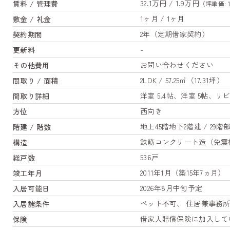
32.1万円 / 1.9万円
賃料 / 管理費
（坪単価: 1
1ヶ月 / 1ヶ月
敷金 / 礼金
2年（定期借家契約）
契約期間
-
更新料
お問い合わせください
その他費用
2LDK / 57.25㎡（17.31坪）
間取り / 面積
洋室 5.4帖、洋室 5帖、リ
間取り詳細
西向き
方位
地上45階地下2階建 / 29階
階建 / 階数
鉄筋コンクリート造（免震
構造
536戸
総戸数
2011年1月（築15年7ヵ月）
竣工年月
2026年8月中旬予定
入居可能日
ペット不可、 住居兼事務
入居諸条件
借家人賠償保険に加入して
保険