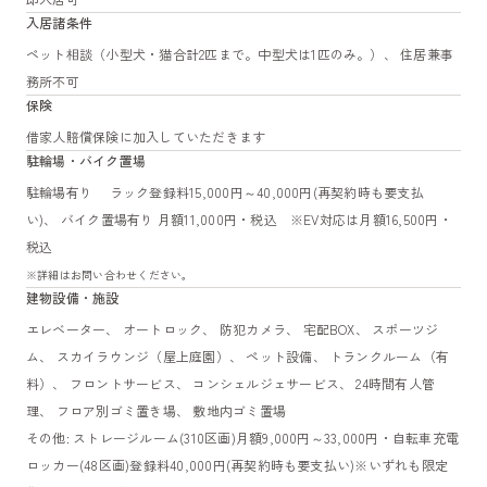
入居諸条件
ペット相談（小型犬・猫合計2匹まで。中型犬は1匹のみ。）、 住居兼事
務所不可
保険
借家人賠償保険に加入していただきます
駐輪場・バイク置場
駐輪場有り ラック登録料15,000円～40,000円(再契約時も要支払
い)、 バイク置場有り 月額11,000円・税込 ※EV対応は月額16,500円・
税込
※詳細はお問い合わせください。
建物設備・施設
エレベーター、 オートロック、 防犯カメラ、 宅配BOX、 スポーツジ
ム、 スカイラウンジ（屋上庭園）、 ペット設備、 トランクルーム（有
料）、 フロントサービス、 コンシェルジェサービス、 24時間有人管
理、 フロア別ゴミ置き場、 敷地内ゴミ置場
その他: ストレージルーム(310区画)月額9,000円～33,000円・自転車充電
ロッカー(48区画)登録料40,000円(再契約時も要支払い)※いずれも限定