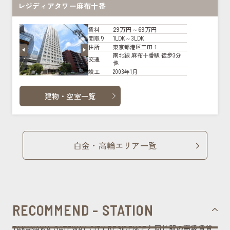
レジディアタワー麻布十番
29万円～69万円
賃料
1LDK～3LDK
間取り
東京都港区三田１
住所
南北線 麻布十番駅 徒歩3分
交通
他
2003年1月
竣工
建物・空室一覧
白金・高輪エリア一覧
RECOMMEND - STATION
TAKANAWA GATEWAY CITY RESIDENCEと同じ駅の高級賃貸