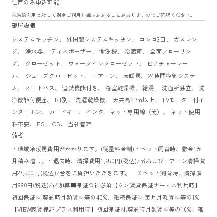
住戸のみ申込可能
※施設利用に対して別途ご利用料金がかかることがありますのでご確認ください。
部屋設備
システムキッチン、 外国製システムキッチン、 コンロ3口、 ガスレン
ジ、 浄水器、 ディスポーザー、 食洗機、 冷蔵庫、 全面フローリン
グ、 クローゼット、 ウォークインクローゼット、 ピクチャーレー
ル、 シューズクローゼット、 エアコン、 床暖房、 24時間換気システ
ム、 オートバス、 追焚機能付き、 浴室乾燥機、 給湯、 洗面所独立、 洗
浄機能付便座、 BT別、 洗濯乾燥機、 天井高2.7m以上、 TVモニター付イ
ンターホン、 カードキー、 インターネット専用線（光）、 ネット使用
料不要、 BS、 CS、 当社管理
備考
・地域冷暖房費用がかかります。(従量料金制)・ペット飼育時、敷金1か
月積み増し。・退去時、清掃費用1,650円(税込)/㎡およびエアコン清掃費
用27,500円(税込)/台をご負担いただきます。 ※ペット飼育時、清掃費
用660円(税込)/㎡加算■保証会社必須【ケン賃貸保証サービス利用時】
初回保証料:契約時月額賃料等の40%、継続保証料:毎月月額賃料等の1%
【VIEW家賃保証プラス利用時】初回保証料:契約時月額賃料等の10%、継