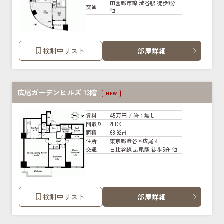
田園都市線 渋谷駅 徒歩9分
交通
他
検討中リスト
部屋詳細
広尾ガーデンヒルズ 13階
NEW
45万円
賃料
/ 管
：無し
2LDK
間取り
68.92㎡
面積
東京都渋谷区広尾４
住所
日比谷線 広尾駅 徒歩5分 他
交通
検討中リスト
部屋詳細