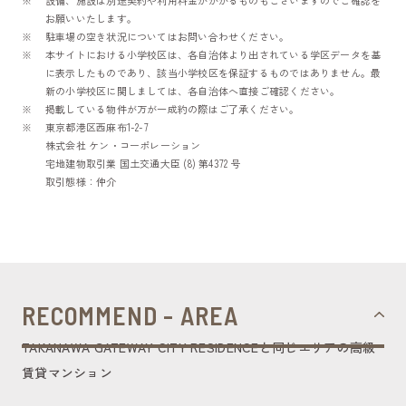
設備、施設は別途契約や利用料金がかかるものもございますのでご確認を
お願いいたします。
駐車場の空き状況についてはお問い合わせください。
本サイトにおける小学校区は、各自治体より出されている学区データを基
に表示したものであり、該当小学校区を保証するものではありません。最
新の小学校区に関しましては、各自治体へ直接ご確認ください。
掲載している物件が万が一成約の際はご了承ください。
東京都港区西麻布1-2-7
株式会社 ケン・コーポレーション
宅地建物取引業 国土交通大臣 (8) 第4372 号
取引態様：仲介
RECOMMEND - AREA
TAKANAWA GATEWAY CITY RESIDENCEと同じエリアの高級
賃貸マンション