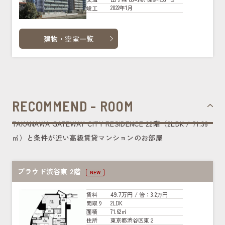
2022年1月
竣工
建物・空室一覧
RECOMMEND - ROOM
TAKANAWA GATEWAY CITY RESIDENCE 22階（2LDK / 71.36
㎡）と条件が近い高級賃貸マンションのお部屋
プラウド渋谷東 2階
NEW
49.7万円
賃料
/ 管
：3.2万円
2LDK
間取り
71.62㎡
面積
東京都渋谷区東２
住所