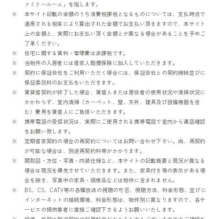
ァミリールーム」を指します。
本サイト記載の金額のうち消費税課税となるものについては、支払時点で
適用される税率により算出された金額でお支払い頂きますので、本サイト
上の金額と、実際にお支払い頂く金額とが異なる場合があることを予めご
了承ください。
住宅に関する賃料・管理費は非課税です。
当物件の入居者には借家人賠償保険に加入していただきます。
契約に保証会社をご利用いただく場合には、保証会社との契約締結並びに
保証委託料のお支払をいただきます。
賃貸借契約が終了した場合、賃借人または居住者の使用状況や清掃状況に
かかわらず、室内清掃（カーペット、壁、天井、建具及び設備機器を含
む）費用を賃借人にご負担いただきます。
携帯電話の受信状況は、実際にご使用される携帯電話で室内から通話確認
をお願い致します。
定期借家契約の場合の再契約についてはお問い合わせ下さい。尚、再契約
が可能な場合は、別途再契約料等がかかります。
間取図・方位・写真・内装仕様など、本サイトの記載概要と現況が異なる
場合は現況を優先させていただきます。また、家具付き等の表示がある場
合を除き、写真中の家具・調度品などは物件に含まれません。
BS、CS、CATV等の各種放送の視聴の可否、視聴方法、料金形態、並びに
インターネットの接続環境、料金形態は、物件別に異なりますので、各サ
ービスの提供業者に直接ご確認下さるようお願いいたします。