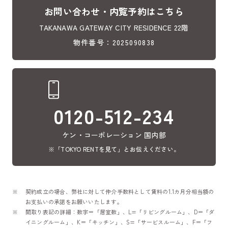
お問い合わせ・内覧予約はこちら
TAKANAWA GATEWAY CITY RESIDENCE 22階
物件番号：2025090838
0120-512-234
ケン・コーポレーション 国内部
※「TOKYO RENTを見て」とお伝えください。
契約成立の場合、弊社に対して仲介手数料として賃料の1.1カ月分相当額の
お支払いの承諾をお願いいたします。
間取り表記の詳細：数字＝「居室数」、L=「リビングルーム」、D＝「ダ
イニングルーム」、K＝「キッチン」、S=「サービスルーム」、F＝「フ