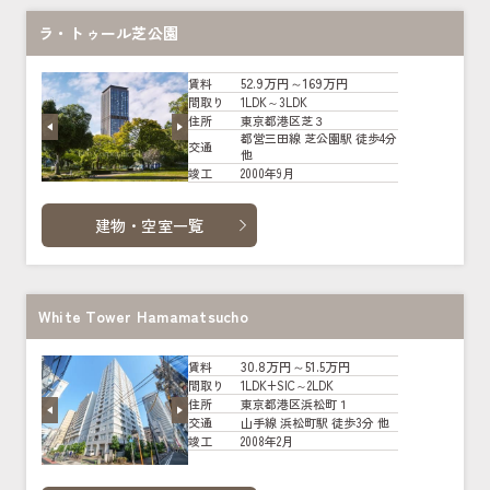
ラ・トゥール芝公園
52.9万円～169万円
賃料
1LDK～3LDK
間取り
東京都港区芝３
住所
都営三田線 芝公園駅 徒歩4分
交通
他
2000年9月
竣工
建物・空室一覧
White Tower Hamamatsucho
30.8万円～51.5万円
賃料
1LDK+SIC～2LDK
間取り
東京都港区浜松町１
住所
山手線 浜松町駅 徒歩3分 他
交通
2008年2月
竣工