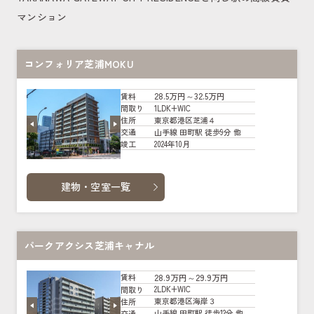
マンション
コンフォリア芝浦MOKU
28.5万円～32.5万円
賃料
1LDK+WIC
間取り
東京都港区芝浦４
住所
山手線 田町駅 徒歩9分 他
交通
2024年10月
竣工
建物・空室一覧
パークアクシス芝浦キャナル
28.9万円～29.9万円
賃料
2LDK+WIC
間取り
東京都港区海岸３
住所
山手線 田町駅 徒歩12分 他
交通