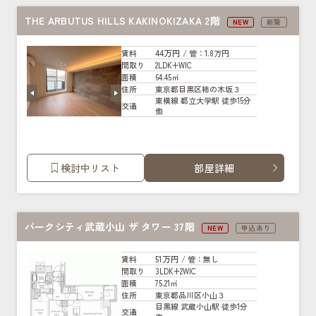
THE ARBUTUS HILLS KAKINOKIZAKA 2階
NEW
新築
44万円
賃料
/ 管
：1.8万円
2LDK+WIC
間取り
64.45㎡
面積
東京都目黒区柿の木坂３
住所
東横線 都立大学駅 徒歩15分
交通
他
検討中リスト
部屋詳細
パークシティ武蔵小山 ザ タワー 37階
NEW
申込あり
51万円
賃料
/ 管
：無し
3LDK+2WIC
間取り
75.21㎡
面積
東京都品川区小山３
住所
目黒線 武蔵小山駅 徒歩1分
交通