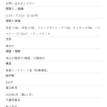
お問い合わせください
間取り / 面積
2LDK / 71.36㎡（21.58坪）
間取り詳細
洋室 7.5帖、洋室 5.7帖、リビングダイニング 11帖、キッチン 4.9帖、バル
コニー（11.56㎡） / ウッドデッキ
方位
東向き
階建 / 階数
地上44階地下2階建 / 22階部分
構造
鉄筋コンクリート造（制震構造）
総戸数
847戸
竣工年月
2026年2月（築6ヵ月）
入居可能日
即入居可