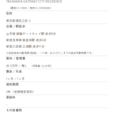
TAKANAWA GATEWAY CITY RESIDENCE
（建物ID: 213086 / 物件ID: 2025090838）
住所
東京都
港区
三田３
交通 / 駅徒歩
山手線
高輪ゲートウェイ駅
徒歩9分
都営浅草線
泉岳寺駅
徒歩6分
都営三田線
三田駅
徒歩11分
※当該物件の最寄駅(路線)、バス停、およびそこまでの徒歩所要時間です。
賃料 / 管理費
49.5万円 / 無し
（坪単価: 22,937円）
敷金 / 礼金
1ヶ月 / 1ヶ月
契約期間
3年（定期借家契約）
更新料
-
その他費用