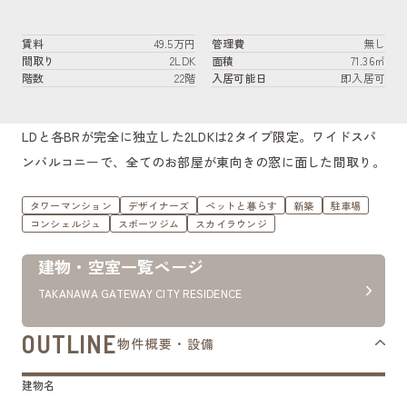
賃料
49.5万円
管理費
無し
間取り
2LDK
面積
71.36㎡
階数
22階
入居可能日
即入居可
LDと各BRが完全に独立した2LDKは2タイプ限定。ワイドスパ
ンバルコニーで、全てのお部屋が東向きの窓に面した間取り。
タワーマンション
デザイナーズ
ペットと暮らす
新築
駐車場
コンシェルジュ
スポーツジム
スカイラウンジ
建物・空室一覧ページ
TAKANAWA GATEWAY CITY RESIDENCE
OUTLINE
物件概要・設備
建物名