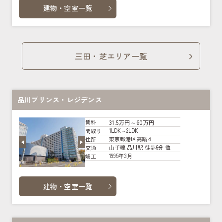
建物・空室一覧
三田・芝エリア一覧
品川プリンス・レジデンス
31.5万円～60万円
賃料
1LDK～2LDK
間取り
東京都港区高輪４
住所
山手線 品川駅 徒歩6分 他
交通
1995年3月
竣工
建物・空室一覧