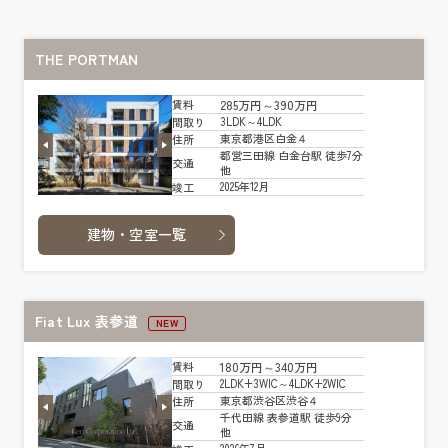
THE PORTMAN
285万円～390万円
賃料
3LDK～4LDK
間取り
東京都港区白金４
住所
都営三田線 白金台駅 徒歩7分
交通
他
2025年12月
竣工
建物・空室一覧
Fiat Lux 表参道
NEW
180万円～340万円
賃料
2LDK+3WIC～4LDK+2WIC
間取り
東京都渋谷区渋谷４
住所
千代田線 表参道駅 徒歩9分
交通
他