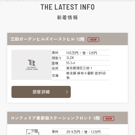
THE LATEST INFO
新着情報
三田ガーデンヒルズイーストヒル 12階
NEW
105万円
賃料
/ 管
：5万円
3LDK
間取り
95.3㎡
面積
東京都港区三田１
住所
南北線 麻布十番駅 徒歩5分
交通
他
部屋詳細
コンフォリア東新宿ステーションフロント 5階
NEW
29.9万円
賃料
/ 管
：1.2万円