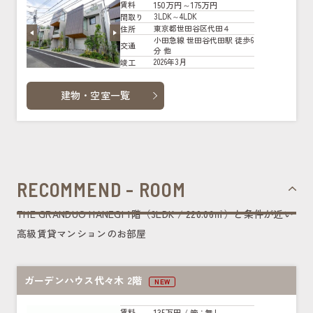
150万円～175万円
賃料
3LDK～4LDK
間取り
東京都世田谷区代田４
住所
小田急線 世田谷代田駅 徒歩6
交通
分 他
2026年3月
竣工
建物・空室一覧
RECOMMEND - ROOM
THE GRANDUO HANEGI 1階（3LDK / 220.06㎡）と条件が近い
高級賃貸マンションのお部屋
ガーデンハウス代々木 2階
NEW
135万円
賃料
/ 管
：無し