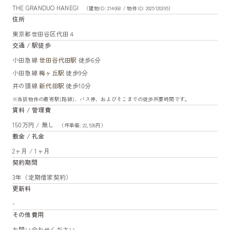
THE GRANDUO HANEGI
（建物ID: 214068 / 物件ID: 2025120395）
住所
東京都世田谷区代田４
交通 / 駅徒歩
小田急線
世田谷代田駅
徒歩6分
小田急線
梅ヶ丘駅
徒歩9分
井の頭線
新代田駅
徒歩10分
※当該物件の最寄駅(路線)、バス停、およびそこまでの徒歩所要時間です。
賃料 / 管理費
150万円 / 無し
（坪単価: 22,536円）
敷金 / 礼金
2ヶ月 / 1ヶ月
契約期間
3年（定期借家契約）
更新料
-
その他費用
お問い合わせください