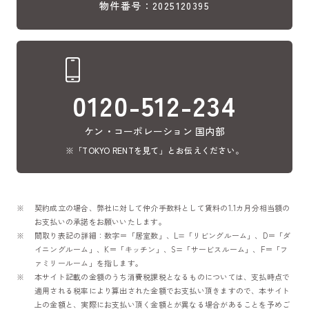
物件番号：2025120395
0120-512-234
ケン・コーポレーション 国内部
※「TOKYO RENTを見て」とお伝えください。
契約成立の場合、弊社に対して仲介手数料として賃料の1.1カ月分相当額の
お支払いの承諾をお願いいたします。
間取り表記の詳細：数字＝「居室数」、L=「リビングルーム」、D＝「ダ
イニングルーム」、K＝「キッチン」、S=「サービスルーム」、F＝「フ
ァミリールーム」を指します。
本サイト記載の金額のうち消費税課税となるものについては、支払時点で
適用される税率により算出された金額でお支払い頂きますので、本サイト
上の金額と、実際にお支払い頂く金額とが異なる場合があることを予めご