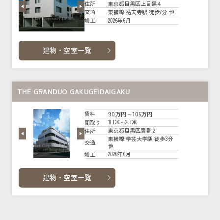
東京都目黒区上目黒４
住所
東横線 祐天寺駅 徒歩7分 他
交通
2026年6月
竣工
建物・空室一覧
THE GRANDUO GAKUGEIDAIGAKU
90万円～105万円
賃料
1LDK～2LDK
間取り
東京都目黒区鷹番２
住所
東横線 学芸大学駅 徒歩3分
交通
他
2026年6月
竣工
建物・空室一覧