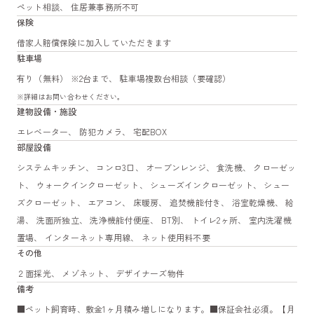
ペット相談、 住居兼事務所不可
保険
借家人賠償保険に加入していただきます
駐車場
有り（無料） ※2台まで、 駐車場複数台相談（要確認）
※詳細はお問い合わせください。
建物設備・施設
エレベーター、 防犯カメラ、 宅配BOX
部屋設備
システムキッチン、 コンロ3口、 オーブンレンジ、 食洗機、 クローゼッ
ト、 ウォークインクローゼット、 シューズインクローゼット、 シュー
ズクローゼット、 エアコン、 床暖房、 追焚機能付き、 浴室乾燥機、 給
湯、 洗面所独立、 洗浄機能付便座、 BT別、 トイレ2ヶ所、 室内洗濯機
置場、 インターネット専用線、 ネット使用料不要
その他
２面採光、 メゾネット、 デザイナーズ物件
備考
■ペット飼育時、敷金1ヶ月積み増しになります。■保証会社必須。【月