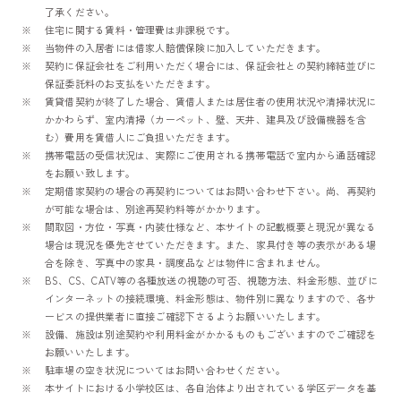
了承ください。
住宅に関する賃料・管理費は非課税です。
当物件の入居者には借家人賠償保険に加入していただきます。
契約に保証会社をご利用いただく場合には、保証会社との契約締結並びに
保証委託料のお支払をいただきます。
賃貸借契約が終了した場合、賃借人または居住者の使用状況や清掃状況に
かかわらず、室内清掃（カーペット、壁、天井、建具及び設備機器を含
む）費用を賃借人にご負担いただきます。
携帯電話の受信状況は、実際にご使用される携帯電話で室内から通話確認
をお願い致します。
定期借家契約の場合の再契約についてはお問い合わせ下さい。尚、再契約
が可能な場合は、別途再契約料等がかかります。
間取図・方位・写真・内装仕様など、本サイトの記載概要と現況が異なる
場合は現況を優先させていただきます。また、家具付き等の表示がある場
合を除き、写真中の家具・調度品などは物件に含まれません。
BS、CS、CATV等の各種放送の視聴の可否、視聴方法、料金形態、並びに
インターネットの接続環境、料金形態は、物件別に異なりますので、各サ
ービスの提供業者に直接ご確認下さるようお願いいたします。
設備、施設は別途契約や利用料金がかかるものもございますのでご確認を
お願いいたします。
駐車場の空き状況についてはお問い合わせください。
本サイトにおける小学校区は、各自治体より出されている学区データを基