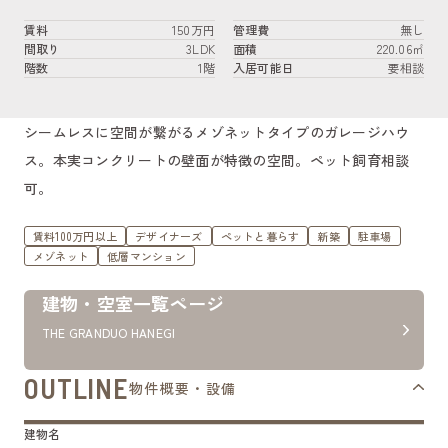
賃料
150万円
管理費
無し
間取り
3LDK
面積
220.06㎡
階数
1階
入居可能日
要相談
シームレスに空間が繋がるメゾネットタイプのガレージハウ
ス。本実コンクリートの壁面が特徴の空間。ペット飼育相談
可。
賃料100万円以上
デザイナーズ
ペットと暮らす
新築
駐車場
メゾネット
低層マンション
建物・空室一覧ページ
THE GRANDUO HANEGI
OUTLINE
物件概要・設備
建物名