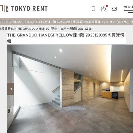
MENU
THE GRANDUO HANEGI YELLOW棟 1階 2025120395 | 東京都心の高級賃貸マンション [TOKYO RE
高級賃貸TOP
THE GRANDUO HANEGI 建物・空室一覧
1階 2025120395
THE GRANDUO HANEGI YELLOW棟 1階 2025120395の賃貸情
報