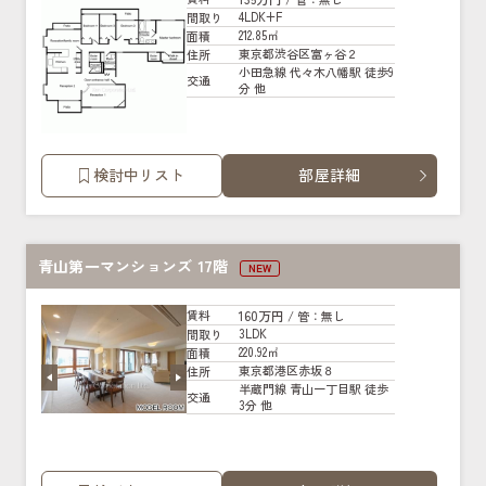
4LDK+F
間取り
212.85㎡
面積
東京都渋谷区富ヶ谷２
住所
小田急線 代々木八幡駅 徒歩9
交通
分 他
検討中リスト
部屋詳細
青山第一マンションズ 17階
NEW
160万円
賃料
/ 管
：無し
3LDK
間取り
220.92㎡
面積
東京都港区赤坂８
住所
半蔵門線 青山一丁目駅 徒歩
交通
3分 他