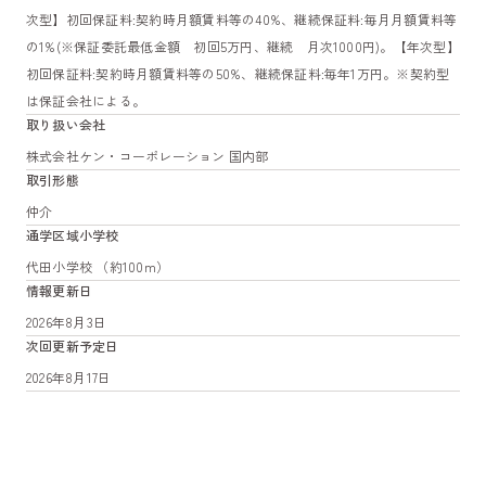
次型】初回保証料:契約時月額賃料等の40%、継続保証料:毎月月額賃料等
の1%(※保証委託最低金額 初回5万円、継続 月次1000円)。【年次型】
初回保証料:契約時月額賃料等の50%、継続保証料:毎年1万円。※契約型
は保証会社による。
取り扱い会社
株式会社ケン・コーポレーション 国内部
取引形態
仲介
通学区域小学校
代田小学校 （約100m）
情報更新日
2026年8月3日
次回更新予定日
2026年8月17日