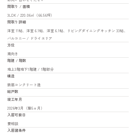
間取り / 面積
3LDK / 220.06㎡（66.56坪）
間取り詳細
洋室 11帖、洋室 6.1帖、洋室 6.1帖、リビングダイニングキッチン 33帖、
バルコニー / ドライエリア
方位
南向き
階建 / 階数
地上3階地下1階建 / 1階部分
構造
鉄筋コンクリート造
総戸数
竣工年月
2026年3月（築5ヵ月）
入居可能日
要相談
入居諸条件