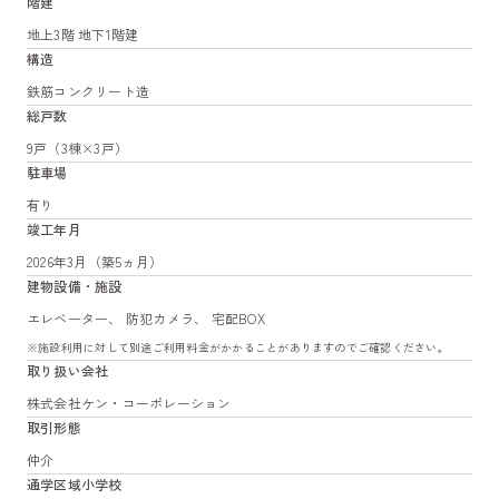
階建
地上3階 地下1階建
構造
鉄筋コンクリート造
総戸数
9戸（3棟×3戸）
駐車場
有り
竣工年月
2026年3月（築5ヵ月）
建物設備・施設
エレベーター、 防犯カメラ、 宅配BOX
※施設利用に対して別途ご利用料金がかかることがありますのでご確認ください。
取り扱い会社
株式会社ケン・コーポレーション
取引形態
仲介
通学区域小学校