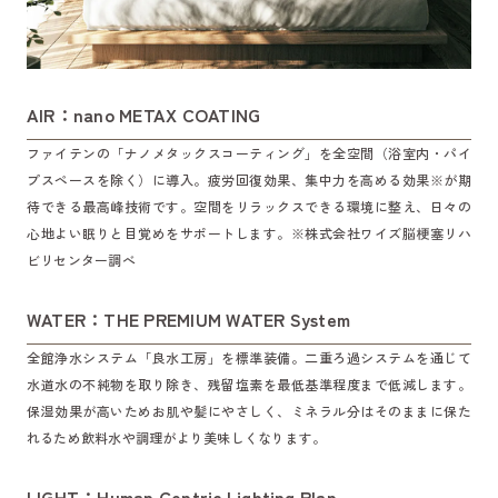
AIR：nano METAX COATING
ファイテンの「ナノメタックスコーティング」を全空間（浴室内・パイ
プスペースを除く）に導入。疲労回復効果、集中力を高める効果※が期
待できる最高峰技術です。空間をリラックスできる環境に整え、日々の
心地よい眠りと目覚めをサポートします。
※株式会社ワイズ脳梗塞リハ
ビリセンター調べ
WATER：THE PREMIUM WATER System
全館浄水システム「良水工房」を標準装備。二重ろ過システムを通じて
水道水の不純物を取り除き、残留塩素を最低基準程度まで低減します。
保湿効果が高いためお肌や髪にやさしく、ミネラル分はそのままに保た
れるため飲料水や調理がより美味しくなります。
LIGHT：Human Centric Lighting Plan