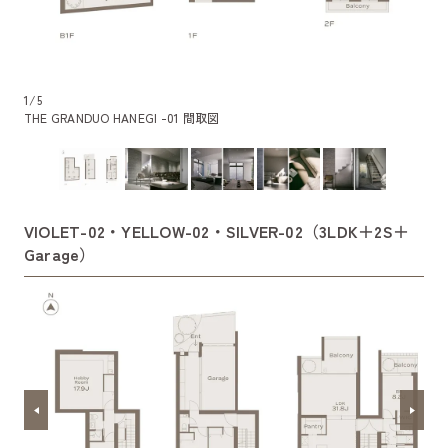
1
/
5
THE GRANDUO HANEGI -01 間取図
VIOLET-02・YELLOW-02・SILVER-02（3LDK＋2S＋
Garage）