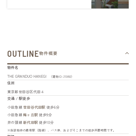
OUTLINE
物件概要
物件名
THE GRANDUO HANEGI
（建物ID: 213892）
住所
東京都世田谷区代田４
交通 / 駅徒歩
小田急線
世田谷代田駅
徒歩6分
小田急線
梅ヶ丘駅
徒歩9分
井の頭線
新代田駅
徒歩10分
※当該物件の最寄駅（路線）、バス停、およびそこまでの徒歩所要時間です。