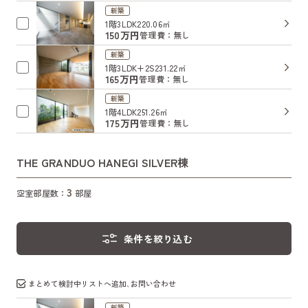
新築
1階
3LDK
220.06㎡
150万円
管理費：無し
新築
1階
3LDK+2S
231.22㎡
165万円
管理費：無し
新築
1階
4LDK
251.26㎡
175万円
管理費：無し
THE GRANDUO HANEGI SILVER棟
3
空室部屋数：
部屋
条件を絞り込む
まとめて検討中リストへ追加､お問い合わせ
新築