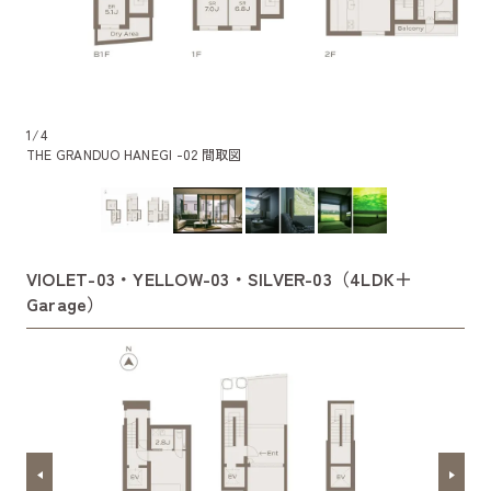
1
/
4
THE GRANDUO HANEGI -02 間取図
VIOLET-03・YELLOW-03・SILVER-03（4LDK＋
Garage）