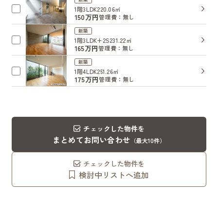
1階
3LDK
220.06㎡
150万円
管理費：無し
新築
1階
3LDK+2S
231.22㎡
165万円
管理費：無し
新築
1階
4LDK
251.26㎡
175万円
管理費：無し
チェックした物件を
まとめてお問い合わせ
（最大10件）
チェックした物件を
検討中リストへ追加