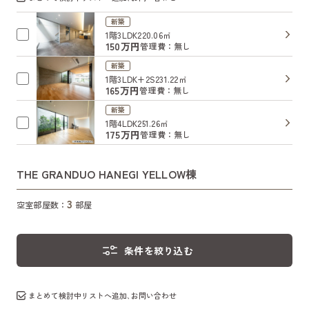
新築
1階
3LDK
220.06㎡
150万円
管理費：無し
新築
1階
3LDK+2S
231.22㎡
165万円
管理費：無し
新築
1階
4LDK
251.26㎡
175万円
管理費：無し
THE GRANDUO HANEGI YELLOW棟
3
空室部屋数：
部屋
条件を絞り込む
まとめて検討中リストへ追加､お問い合わせ