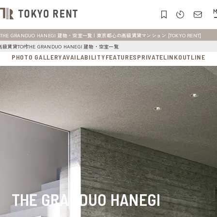
M
THE GRANDUO HANEGI 建物・空室一覧 | 東京都心の高級賃貸マンション [TOKYO RENT]
高級賃貸TOP
THE GRANDUO HANEGI 建物・空室一覧
PHOTO GALLERY
AVAILABILITY
FEATURES
PRIVATE
LINK
OUTLINE
MA
THE GRANDUO HANEGI