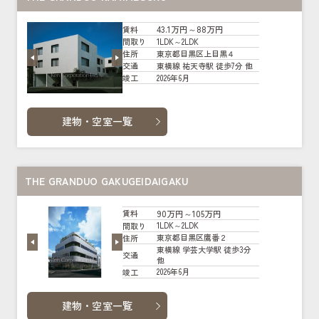
43.1万円～88万円
賃料
1LDK～2LDK
間取り
東京都目黒区上目黒４
住所
東横線 祐天寺駅 徒歩7分 他
交通
2026年6月
竣工
建物・空室一覧
THE GRANDUO GAKUGEIDAIGAKU
90万円～105万円
賃料
1LDK～2LDK
間取り
東京都目黒区鷹番２
住所
東横線 学芸大学駅 徒歩3分
交通
他
2026年6月
竣工
建物・空室一覧