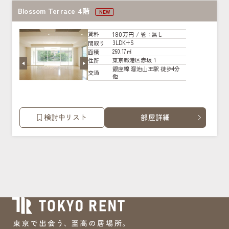
Blossom Terrace 4階
NEW
180万円
賃料
/ 管
：無し
3LDK+S
間取り
260.17㎡
面積
東京都港区赤坂１
住所
銀座線 溜池山王駅 徒歩4分
交通
他
検討中リスト
部屋詳細