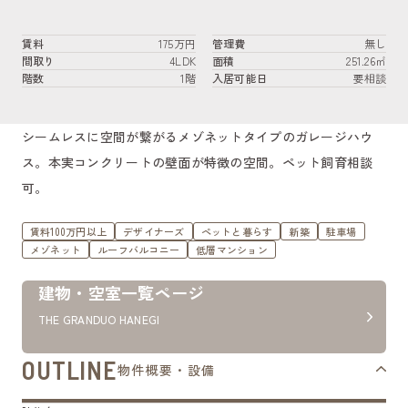
賃料
175万円
管理費
無し
間取り
4LDK
面積
251.26㎡
階数
1階
入居可能日
要相談
シームレスに空間が繋がるメゾネットタイプのガレージハウ
ス。本実コンクリートの壁面が特徴の空間。ペット飼育相談
可。
賃料100万円以上
デザイナーズ
ペットと暮らす
新築
駐車場
メゾネット
ルーフバルコニー
低層マンション
建物・空室一覧ページ
THE GRANDUO HANEGI
OUTLINE
物件概要・設備