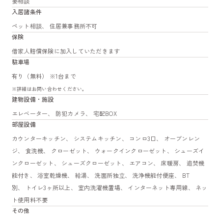
要相談
入居諸条件
ペット相談、 住居兼事務所不可
保険
借家人賠償保険に加入していただきます
駐車場
有り（無料） ※1台まで
※詳細はお問い合わせください。
建物設備・施設
エレベーター、 防犯カメラ、 宅配BOX
部屋設備
カウンターキッチン、 システムキッチン、 コンロ3口、 オーブンレン
ジ、 食洗機、 クローゼット、 ウォークインクローゼット、 シューズイ
ンクローゼット、 シューズクローゼット、 エアコン、 床暖房、 追焚機
能付き、 浴室乾燥機、 給湯、 洗面所独立、 洗浄機能付便座、 BT
別、 トイレ3ヶ所以上、 室内洗濯機置場、 インターネット専用線、 ネッ
ト使用料不要
その他