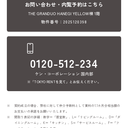
お問い合わせ・内覧予約はこちら
THE GRANDUO HANEGI YELLOW棟 1階
物件番号：2025120398
0120-512-234
ケン・コーポレーション 国内部
※「TOKYO RENTを見て」とお伝えください。
契約成立の場合、弊社に対して仲介手数料として賃料の1.1カ月分相当額の
お支払いの承諾をお願いいたします。
間取り表記の詳細：数字＝「居室数」、L=「リビングルーム」、D＝「ダ
イニングルーム」、K＝「キッチン」、S=「サービスルーム」、F＝「フ