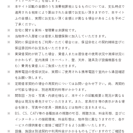
ァミリールーム」を指します。
本サイト記載の金額のうち消費税課税となるものについては、支払時点で
適用される税率により算出された金額でお支払い頂きますので、本サイト
上の金額と、実際にお支払い頂く金額とが異なる場合があることを予めご
了承ください。
住宅に関する賃料・管理費は非課税です。
当物件の入居者には借家人賠償保険に加入していただきます。
契約に保証会社をご利用いただく場合には、保証会社との契約締結並びに
保証委託料のお支払をいただきます。
賃貸借契約が終了した場合、賃借人または居住者の使用状況や清掃状況に
かかわらず、室内清掃（カーペット、壁、天井、建具及び設備機器を含
む）費用を賃借人にご負担いただきます。
携帯電話の受信状況は、実際にご使用される携帯電話で室内から通話確認
をお願い致します。
定期借家契約の場合の再契約についてはお問い合わせ下さい。尚、再契約
が可能な場合は、別途再契約料等がかかります。
間取図・方位・写真・内装仕様など、本サイトの記載概要と現況が異なる
場合は現況を優先させていただきます。また、家具付き等の表示がある場
合を除き、写真中の家具・調度品などは物件に含まれません。
BS、CS、CATV等の各種放送の視聴の可否、視聴方法、料金形態、並びに
インターネットの接続環境、料金形態は、物件別に異なりますので、各サ
ービスの提供業者に直接ご確認下さるようお願いいたします。
設備、施設は別途契約や利用料金がかかるものもございますのでご確認を