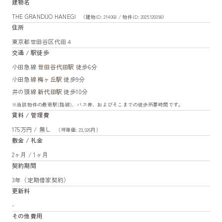
建物名
THE GRANDUO HANEGI
（建物ID: 214068 / 物件ID: 2025120398）
住所
東京都世田谷区代田４
交通 / 駅徒歩
小田急線
世田谷代田駅
徒歩6分
小田急線
梅ヶ丘駅
徒歩9分
井の頭線
新代田駅
徒歩10分
※当該物件の最寄駅(路線)、バス停、およびそこまでの徒歩所要時間です。
賃料 / 管理費
175万円 / 無し
（坪単価: 23,026円）
敷金 / 礼金
2ヶ月 / 1ヶ月
契約期間
3年（定期借家契約）
更新料
-
その他費用