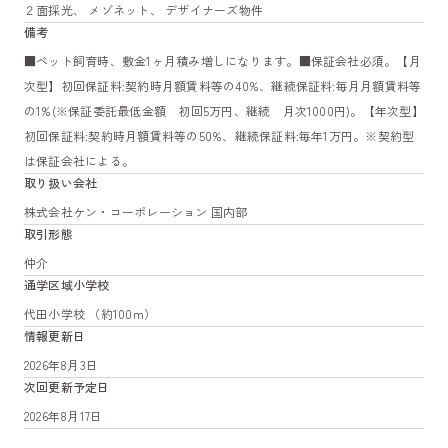
２面採光、 メゾネット、 デザイナーズ物件
備考
■ペット飼育時、敷金1ヶ月積み増しになります。■保証会社必須。【月
次型】初回保証料:契約時月額賃料等の40%、継続保証料:毎月月額賃料等
の1%(※保証委託最低金額 初回5万円、継続 月次1000円)。【年次型】
初回保証料:契約時月額賃料等の50%、継続保証料:毎年1万円。※契約型
は保証会社による。
取り扱い会社
株式会社ケン・コーポレーション 国内部
取引形態
仲介
通学区域小学校
代田小学校 （約100m）
情報更新日
2026年8月3日
次回更新予定日
2026年8月17日