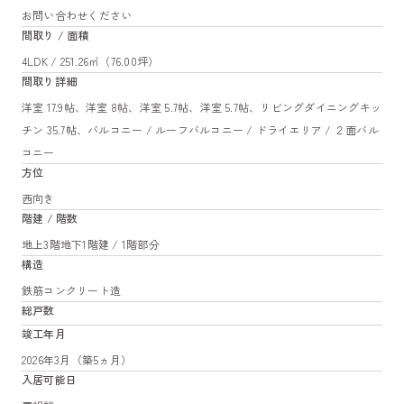
お問い合わせください
間取り / 面積
4LDK / 251.26㎡（76.00坪）
間取り詳細
洋室 17.9帖、洋室 8帖、洋室 5.7帖、洋室 5.7帖、リビングダイニングキッ
チン 35.7帖、バルコニー / ルーフバルコニー / ドライエリア / ２面バル
コニー
方位
西向き
階建 / 階数
地上3階地下1階建 / 1階部分
構造
鉄筋コンクリート造
総戸数
竣工年月
2026年3月（築5ヵ月）
入居可能日