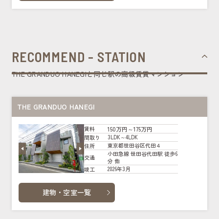
RECOMMEND - STATION
THE GRANDUO HANEGIと同じ駅の高級賃貸マンション
THE GRANDUO HANEGI
150万円～175万円
賃料
3LDK～4LDK
間取り
東京都世田谷区代田４
住所
小田急線 世田谷代田駅 徒歩6
交通
分 他
2026年3月
竣工
建物・空室一覧