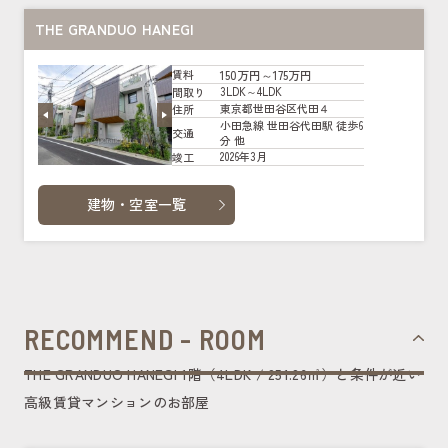
THE GRANDUO HANEGI
150万円～175万円
賃料
3LDK～4LDK
間取り
東京都世田谷区代田４
住所
小田急線 世田谷代田駅 徒歩6
交通
分 他
2026年3月
竣工
建物・空室一覧
RECOMMEND - ROOM
THE GRANDUO HANEGI 1階（4LDK / 251.26㎡）と条件が近い
高級賃貸マンションのお部屋