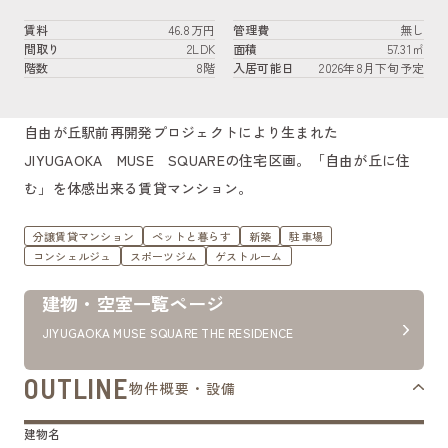
賃料
46.8万円
管理費
無し
間取り
2LDK
面積
57.31㎡
階数
8階
入居可能日
2026年8月下旬予定
自由が丘駅前再開発プロジェクトにより生まれた
JIYUGAOKA MUSE SQUAREの住宅区画。「自由が丘に住
む」を体感出来る賃貸マンション。
分譲賃貸マンション
ペットと暮らす
新築
駐車場
コンシェルジュ
スポーツジム
ゲストルーム
建物・空室一覧ページ
JIYUGAOKA MUSE SQUARE THE RESIDENCE
OUTLINE
物件概要・設備
建物名