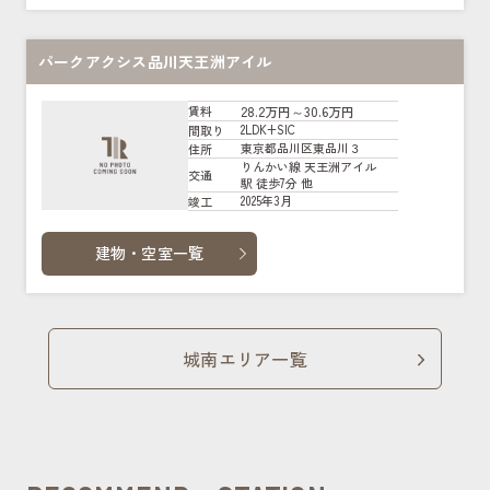
パークアクシス品川天王洲アイル
28.2万円～30.6万円
賃料
2LDK+SIC
間取り
東京都品川区東品川３
住所
りんかい線 天王洲アイル
交通
駅 徒歩7分 他
2025年3月
竣工
建物・空室一覧
城南エリア一覧