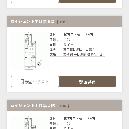
ロイジェント中目黒 5階
新築
46万円
賃料
/ 管
：1.2万円
1LDK
間取り
60.54㎡
面積
東京都目黒区中目黒１
住所
東横線 中目黒駅 徒歩7分 他
交通
検討中リスト
部屋詳細
ロイジェント中目黒 4階
新築
45.7万円
賃料
/ 管
：1.2万円
1LDK
間取り
60.54㎡
面積