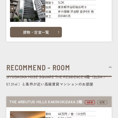
1LDK
間取り
東京都渋谷区桜丘町８
住所
井の頭線 渋谷駅 徒歩8分 他
交通
2006年9月
竣工
建物・空室一覧
RECOMMEND - ROOM
JIYUGAOKA MUSE SQUARE THE RESIDENCE 8階（2LDK /
57.31㎡）と条件が近い高級賃貸マンションのお部屋
THE ARBUTUS HILLS KAKINOKIZAKA 2階
NEW
新築
44万円
賃料
/ 管
：1.8万円