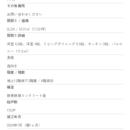
その他費用
お問い合わせください
間取り / 面積
2LDK / 57.31㎡（17.33坪）
間取り詳細
洋室 6.2帖、洋室 4帖、リビングダイニング 9.5帖、キッチン 3帖、バルコ
ニー（11.5㎡）
方位
西向き
階建 / 階数
地上15階地下3階建 / 8階部分
構造
鉄骨鉄筋コンクリート造
総戸数
170戸
竣工年月
2026年7月（築1ヵ月）