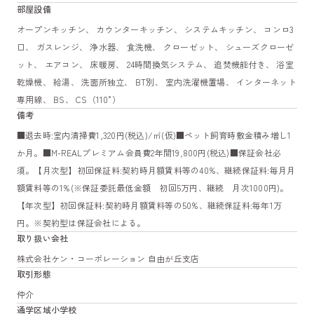
部屋設備
オープンキッチン、 カウンターキッチン、 システムキッチン、 コンロ3
口、 ガスレンジ、 浄水器、 食洗機、 クローゼット、 シューズクローゼ
ット、 エアコン、 床暖房、 24時間換気システム、 追焚機能付き、 浴室
乾燥機、 給湯、 洗面所独立、 BT別、 室内洗濯機置場、 インターネット
専用線、 BS、 CS（110°）
備考
■退去時:室内清掃費1,320円(税込)/㎡(仮)■ペット飼育時敷金積み増し1
か月。■M-REALプレミアム会員費2年間19,800円(税込)■保証会社必
須。【月次型】初回保証料:契約時月額賃料等の40%、継続保証料:毎月月
額賃料等の1%(※保証委託最低金額 初回5万円、継続 月次1000円)。
【年次型】初回保証料:契約時月額賃料等の50%、継続保証料:毎年1万
円。※契約型は保証会社による。
取り扱い会社
株式会社ケン・コーポレーション 自由が丘支店
取引形態
仲介
通学区域小学校