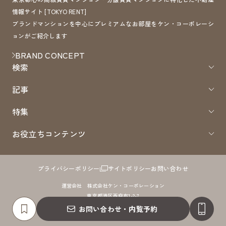
情報サイト [TOKYO RENT]
ブランドマンションを中心にプレミアムなお部屋をケン・コーポレーシ
ョンがご紹介します
BRAND CONCEPT
検索
記事
特集
お役立ちコンテンツ
プライバシーポリシー
サイトポリシー
お問い合わせ
運営会社 株式会社ケン・コーポレーション
東京都港区西麻布1-2-7
免許番号：国土交通大臣（8）第4372号 取引形態：仲介
お問い合わせ・内覧予約
COPYRIGHTS 2005 - TokyoRent.JP ALL RIGHTS RESERVED.