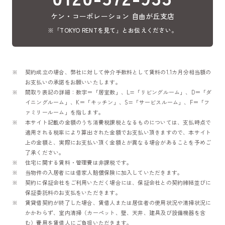
ケン・コーポレーション 自由が丘支店
※「TOKYO RENTを見て」とお伝えください。
契約成立の場合、弊社に対して仲介手数料として賃料の1.1カ月分相当額の
お支払いの承諾をお願いいたします。
間取り表記の詳細：数字＝「居室数」、L=「リビングルーム」、D＝「ダ
イニングルーム」、K＝「キッチン」、S=「サービスルーム」、F＝「フ
ァミリールーム」を指します。
本サイト記載の金額のうち消費税課税となるものについては、支払時点で
適用される税率により算出された金額でお支払い頂きますので、本サイト
上の金額と、実際にお支払い頂く金額とが異なる場合があることを予めご
了承ください。
住宅に関する賃料・管理費は非課税です。
当物件の入居者には借家人賠償保険に加入していただきます。
契約に保証会社をご利用いただく場合には、保証会社との契約締結並びに
保証委託料のお支払をいただきます。
賃貸借契約が終了した場合、賃借人または居住者の使用状況や清掃状況に
かかわらず、室内清掃（カーペット、壁、天井、建具及び設備機器を含
む）費用を賃借人にご負担いただきます。