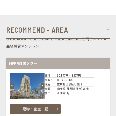
RECOMMEND - AREA
JIYUGAOKA MUSE SQUARE THE RESIDENCEと同じエリアの
高級賃貸マンション
MFPR目黒タワー
30.5万円～85万円
賃料
1LDK～3LDK
間取り
東京都目黒区目黒１
住所
山手線 目黒駅 徒歩7分 他
交通
2008年1月
竣工
建物・空室一覧