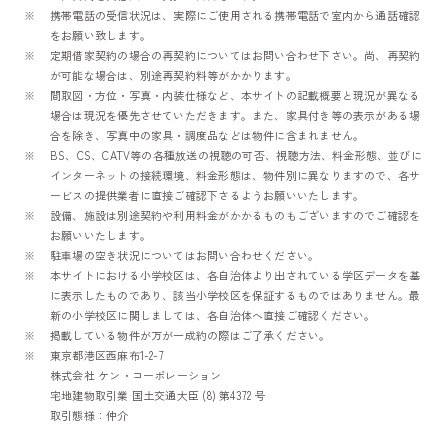
携帯電話の受信状況は、実際にご使用される携帯電話で室内から通話確認
をお願い致します。
定期借家契約の場合の再契約についてはお問い合わせ下さい。尚、再契約
が可能な場合は、別途再契約料等がかかります。
間取図・方位・写真・内装仕様など、本サイトの記載概要と現況が異なる
場合は現況を優先させていただきます。また、家具付き等の表示がある場
合を除き、写真中の家具・調度品などは物件に含まれません。
BS、CS、CATV等の各種放送の視聴の可否、視聴方法、料金形態、並びに
インターネットの接続環境、料金形態は、物件別に異なりますので、各サ
ービスの提供業者に直接ご確認下さるようお願いいたします。
設備、施設は別途契約や利用料金がかかるものもございますのでご確認を
お願いいたします。
駐車場の空き状況についてはお問い合わせください。
本サイトにおける小学校区は、各自治体より出されている学区データを基
に表示したものであり、該当小学校区を保証するものではありません。最
新の小学校区に関しましては、各自治体へ直接ご確認ください。
掲載している物件が万が一成約の際はご了承ください。
東京都港区西麻布1-2-7
株式会社 ケン・コーポレーション
宅地建物取引業 国土交通大臣 (8) 第4372 号
取引態様：仲介