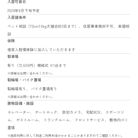
入居可能日
2026年8月下旬予定
入居諸条件
ペット相談（70cm10kg犬猫合計2匹まで）、 住居兼事務所不可、 楽器相
談
保険
借家人賠償保険に加入していただきます
駐車場
有り（72,600円）機械式 ※1台まで
※詳細はお問い合わせください。
駐輪場・バイク置場
駐輪場有り、 バイク置場有り
※詳細はお問い合わせください。
建物設備・施設
エレベーター、 オートロック、 防犯カメラ、 宅配BOX、 スポーツジ
ム、 ゲストルーム、 トランクルーム、 フロントサービス、 敷地内ゴミ
置場
※施設利用に対して別途ご利用料金がかかることがありますのでご確認ください。