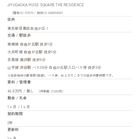
JIYUGAOKA MUSE SQUARE THE RESIDENCE
（建物ID: 215519 / 物件ID: 2026050293）
住所
東京都
目黒区
自由が丘１
交通 / 駅徒歩
東横線
自由が丘駅
徒歩1分
大井町線
自由が丘駅
徒歩1分
目黒線
奥沢駅
徒歩9分
山手線
渋谷駅
バス38分 自由が丘駅入口バス停 徒歩3分
※当該物件の最寄駅(路線)、バス停、およびそこまでの徒歩所要時間です。
賃料 / 管理費
46.8万円 / 無し
（坪単価: 27,005円）
敷金 / 礼金
1ヶ月 / 1ヶ月
契約期間
2年
更新料
1ヶ月