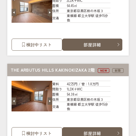
2LDK+WIC
間取り
64.45㎡
面積
東京都目黒区柿の木坂３
住所
東横線 都立大学駅 徒歩15分
交通
他
検討中リスト
部屋詳細
THE ARBUTUS HILLS KAKINOKIZAKA 2階
NEW
新築
42万円
賃料
/ 管
：1.8万円
1LDK+WIC
間取り
54.38㎡
面積
東京都目黒区柿の木坂３
住所
東横線 都立大学駅 徒歩15分
交通
他
検討中リスト
部屋詳細