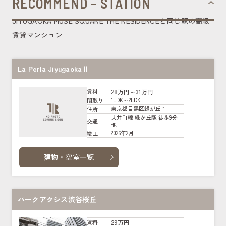
RECOMMEND - STATION
JIYUGAOKA MUSE SQUARE THE RESIDENCEと同じ駅の高級
賃貸マンション
La Perla JiyugaokaⅡ
28万円～31万円
賃料
1LDK～2LDK
間取り
東京都目黒区緑が丘１
住所
大井町線 緑が丘駅 徒歩9分
交通
他
2026年2月
竣工
建物・空室一覧
パークアクシス渋谷桜丘
29万円
賃料