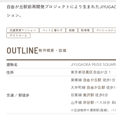
自由が丘駅前再開発プロジェクトにより生まれたJIYUGA
ション。
分譲賃貸マンション
ペットと暮らす
新築
駐車場
コンシェルジ
ゲストルーム
OUTLINE
物件概要・設備
JIYUGAOKA MUSE SQUAR
建物名
東京都
目黒区
自由が丘１
住所
東横線
自由が丘駅
徒歩1分
大井町線
自由が丘駅
徒歩1
目黒線
奥沢駅
徒歩9分
交通 / 駅徒歩
山手線
渋谷駅
バス38分 
※当該物件の最寄駅(路線)、