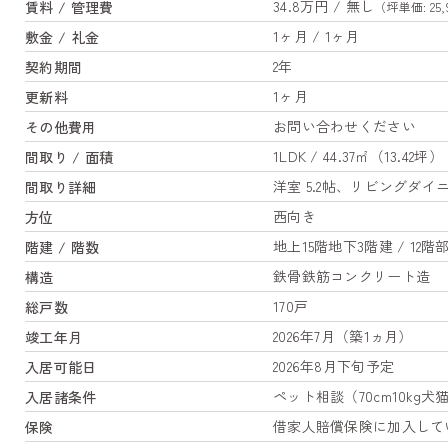
34.8万円 / 無し
賃料 / 管理費
（坪単価: 25,
1ヶ月 / 1ヶ月
敷金 / 礼金
2年
契約期間
1ヶ月
更新料
お問い合わせください
その他費用
1LDK / 44.37㎡（13.42坪）
間取り / 面積
洋室 5.2帖、リビングダイニ
間取り詳細
西向き
方位
地上15階地下3階建 / 12階
階建 / 階数
鉄骨鉄筋コンクリート造
構造
170戸
総戸数
2026年7月（築1ヵ月）
竣工年月
2026年8月下旬予定
入居可能日
ペット相談（70cm10kg
入居諸条件
借家人賠償保険に加入して
保険