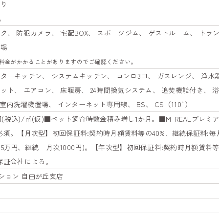
有り
。
ク、 防犯カメラ、 宅配BOX、 スポーツジム、 ゲストルーム、 トラ
置場
料金がかかることがありますのでご確認ください。
ターキッチン、 システムキッチン、 コンロ3口、 ガスレンジ、 浄水器
ット、 エアコン、 床暖房、 24時間換気システム、 追焚機能付き、 
 室内洗濯機置場、 インターネット専用線、 BS、 CS（110°）
0円(税込)/㎡(仮)■ペット飼育時敷金積み増し1か月。■M-REALプレミ
会社必須。【月次型】初回保証料:契約時月額賃料等の40%、継続保証料:毎
5万円、継続 月次1000円)。【年次型】初回保証料:契約時月額賃料等
保証会社による。
ション 自由が丘支店