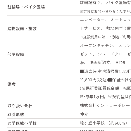
駐輪場有り、 バイク置場
駐輪場・バイク置場
※詳細はお問い合わせください
エレベーター、 オートロッ
トサービス、 敷地内ゴミ
建物設備・施設
※施設利用に対して別途ご利用
オープンキッチン、 カウン
ゼット、 シューズクローゼ
部屋設備
湯、 洗面所独立、 BT別、
■退去時:室内清掃費1,32
19,800円(税込)■保証
備考
(※保証委託最低金額 初回
料:毎年1万円。※契約型は
株式会社ケン・コーポレー
取り扱い会社
仲介
取引形態
緑ヶ丘小学校 （約600m）
通学区域小学校