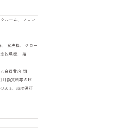
ンクルーム、 フロン
、 食洗機、 クロー
浴室乾燥機、 給
アム会員費2年間
月月額賃料等の1%
の50%、継続保証