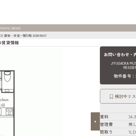
TOKYO RENT]
DENCE 建物・空室一覧
12階 2026050367
367の賃貸情報
お問い合わせ・
JIYUGAOKA MU
RESIDE
物件番号：20
検討中リス
賃料
34
管理費
無
間取り
1LD