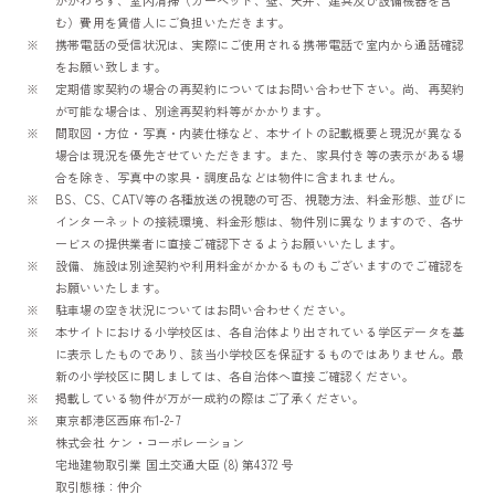
かかわらず、室内清掃（カーペット、壁、天井、建具及び設備機器を含
む）費用を賃借人にご負担いただきます。
携帯電話の受信状況は、実際にご使用される携帯電話で室内から通話確認
をお願い致します。
定期借家契約の場合の再契約についてはお問い合わせ下さい。尚、再契約
が可能な場合は、別途再契約料等がかかります。
間取図・方位・写真・内装仕様など、本サイトの記載概要と現況が異なる
場合は現況を優先させていただきます。また、家具付き等の表示がある場
合を除き、写真中の家具・調度品などは物件に含まれません。
BS、CS、CATV等の各種放送の視聴の可否、視聴方法、料金形態、並びに
インターネットの接続環境、料金形態は、物件別に異なりますので、各サ
ービスの提供業者に直接ご確認下さるようお願いいたします。
設備、施設は別途契約や利用料金がかかるものもございますのでご確認を
お願いいたします。
駐車場の空き状況についてはお問い合わせください。
本サイトにおける小学校区は、各自治体より出されている学区データを基
に表示したものであり、該当小学校区を保証するものではありません。最
新の小学校区に関しましては、各自治体へ直接ご確認ください。
掲載している物件が万が一成約の際はご了承ください。
東京都港区西麻布1-2-7
株式会社 ケン・コーポレーション
宅地建物取引業 国土交通大臣 (8) 第4372 号
取引態様：仲介