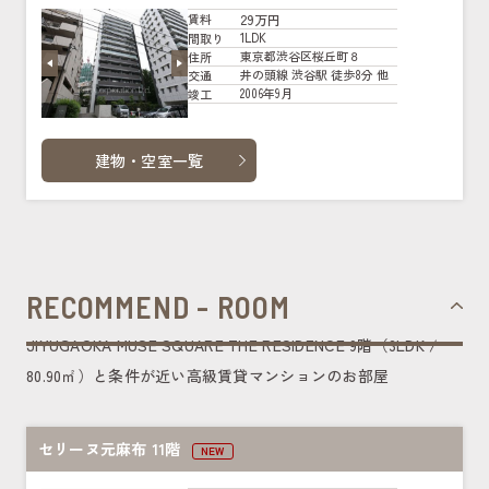
29万円
賃料
1LDK
間取り
東京都渋谷区桜丘町８
住所
井の頭線 渋谷駅 徒歩8分 他
交通
2006年9月
竣工
建物・空室一覧
RECOMMEND - ROOM
JIYUGAOKA MUSE SQUARE THE RESIDENCE 9階（3LDK /
80.90㎡）と条件が近い高級賃貸マンションのお部屋
セリーヌ元麻布 11階
NEW