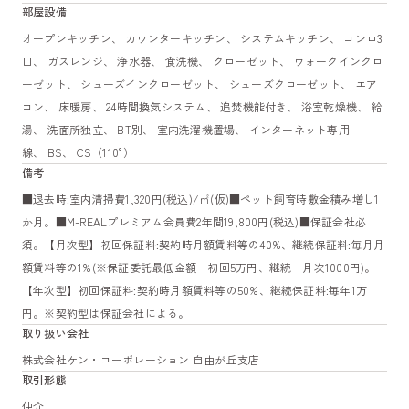
部屋設備
オープンキッチン、 カウンターキッチン、 システムキッチン、 コンロ3
口、 ガスレンジ、 浄水器、 食洗機、 クローゼット、 ウォークインクロ
ーゼット、 シューズインクローゼット、 シューズクローゼット、 エア
コン、 床暖房、 24時間換気システム、 追焚機能付き、 浴室乾燥機、 給
湯、 洗面所独立、 BT別、 室内洗濯機置場、 インターネット専用
線、 BS、 CS（110°）
備考
■退去時:室内清掃費1,320円(税込)/㎡(仮)■ペット飼育時敷金積み増し1
か月。■M-REALプレミアム会員費2年間19,800円(税込)■保証会社必
須。【月次型】初回保証料:契約時月額賃料等の40%、継続保証料:毎月月
額賃料等の1%(※保証委託最低金額 初回5万円、継続 月次1000円)。
【年次型】初回保証料:契約時月額賃料等の50%、継続保証料:毎年1万
円。※契約型は保証会社による。
取り扱い会社
株式会社ケン・コーポレーション 自由が丘支店
取引形態
仲介