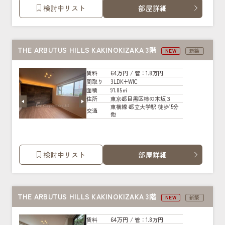
検討中リスト
部屋詳細
THE ARBUTUS HILLS KAKINOKIZAKA 3階
NEW
新築
64万円
賃料
/ 管
：1.8万円
3LDK+WIC
間取り
91.85㎡
面積
東京都目黒区柿の木坂３
住所
東横線 都立大学駅 徒歩15分
交通
他
検討中リスト
部屋詳細
THE ARBUTUS HILLS KAKINOKIZAKA 3階
NEW
新築
64万円
賃料
/ 管
：1.8万円