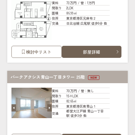
73万円
賃料
/ 管
：1万円
2LDK
間取り
86.99㎡
面積
東京都港区元麻布２
住所
日比谷線 広尾駅 徒歩9分 他
交通
検討中リスト
部屋詳細
パークアクシス青山一丁目タワー 25階
NEW
70万円
賃料
/ 管
：無し
1S+LDK
間取り
82.65㎡
面積
東京都港区南青山１
住所
都営大江戸線 青山一丁目
交通
駅 徒歩3分 他