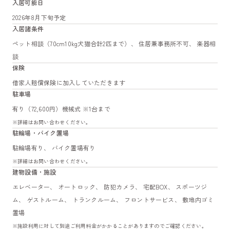
入居可能日
2026年8月下旬予定
入居諸条件
ペット相談（70cm10kg犬猫合計2匹まで）、 住居兼事務所不可、 楽器相
談
保険
借家人賠償保険に加入していただきます
駐車場
有り（72,600円）機械式 ※1台まで
※詳細はお問い合わせください。
駐輪場・バイク置場
駐輪場有り、 バイク置場有り
※詳細はお問い合わせください。
建物設備・施設
エレベーター、 オートロック、 防犯カメラ、 宅配BOX、 スポーツジ
ム、 ゲストルーム、 トランクルーム、 フロントサービス、 敷地内ゴミ
置場
※施設利用に対して別途ご利用料金がかかることがありますのでご確認ください。