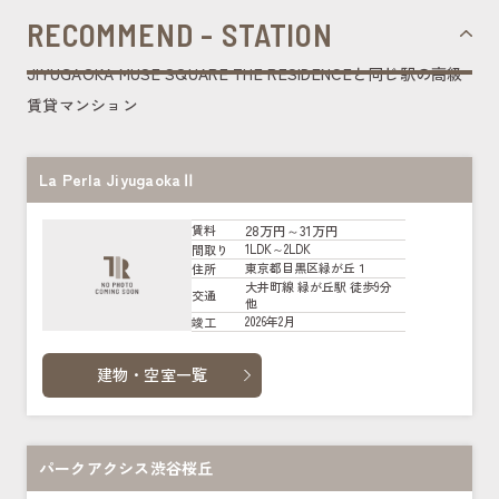
RECOMMEND - STATION
JIYUGAOKA MUSE SQUARE THE RESIDENCEと同じ駅の高級
賃貸マンション
La Perla JiyugaokaⅡ
28万円～31万円
賃料
1LDK～2LDK
間取り
東京都目黒区緑が丘１
住所
大井町線 緑が丘駅 徒歩9分
交通
他
2026年2月
竣工
建物・空室一覧
パークアクシス渋谷桜丘