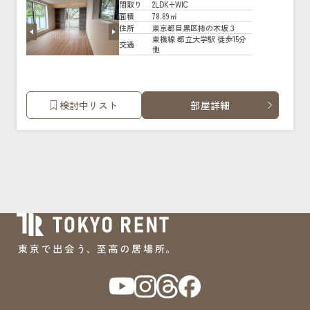
2LDK+WIC
間取り
78.89㎡
面積
東京都目黒区柿の木坂３
住所
東横線 都立大学駅 徒歩15分
交通
他
検討中リスト
部屋詳細