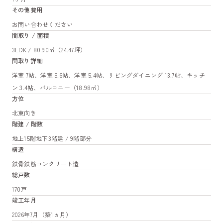
その他費用
お問い合わせください
間取り / 面積
3LDK / 80.90㎡（24.47坪）
間取り詳細
洋室 7帖、洋室 5.6帖、洋室 5.4帖、リビングダイニング 13.7帖、キッチ
ン 3.4帖、バルコニー（18.98㎡）
方位
北東向き
階建 / 階数
地上15階地下3階建 / 9階部分
構造
鉄骨鉄筋コンクリート造
総戸数
170戸
竣工年月
2026年7月（築1ヵ月）