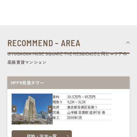
RECOMMEND - AREA
JIYUGAOKA MUSE SQUARE THE RESIDENCEと同じエリアの
高級賃貸マンション
MFPR目黒タワー
30.5万円～85万円
賃料
1LDK～3LDK
間取り
東京都目黒区目黒１
住所
山手線 目黒駅 徒歩7分 他
交通
2008年1月
竣工
建物・空室一覧