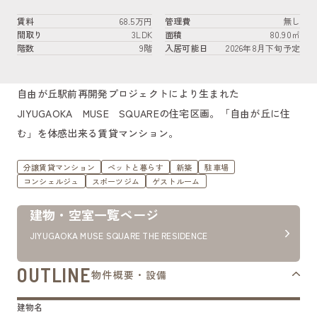
賃料
68.5万円
管理費
無し
間取り
3LDK
面積
80.90㎡
階数
9階
入居可能日
2026年8月下旬予定
自由が丘駅前再開発プロジェクトにより生まれた
JIYUGAOKA MUSE SQUAREの住宅区画。「自由が丘に住
む」を体感出来る賃貸マンション。
分譲賃貸マンション
ペットと暮らす
新築
駐車場
コンシェルジュ
スポーツジム
ゲストルーム
建物・空室一覧ページ
JIYUGAOKA MUSE SQUARE THE RESIDENCE
OUTLINE
物件概要・設備
建物名