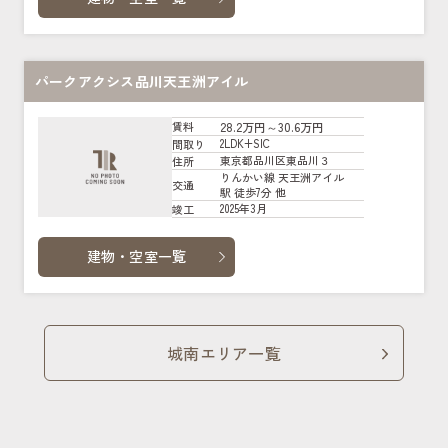
パークアクシス品川天王洲アイル
28.2万円～30.6万円
賃料
2LDK+SIC
間取り
東京都品川区東品川３
住所
りんかい線 天王洲アイル
交通
駅 徒歩7分 他
2025年3月
竣工
建物・空室一覧
城南エリア一覧