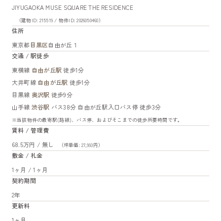
JIYUGAOKA MUSE SQUARE THE RESIDENCE
（建物ID: 215519 / 物件ID: 2026050460）
住所
東京都
目黒区
自由が丘１
交通 / 駅徒歩
東横線
自由が丘駅
徒歩1分
大井町線
自由が丘駅
徒歩1分
目黒線
奥沢駅
徒歩9分
山手線
渋谷駅
バス38分 自由が丘駅入口バス停 徒歩3分
※当該物件の最寄駅(路線)、バス停、およびそこまでの徒歩所要時間です。
賃料 / 管理費
68.5万円 / 無し
（坪単価: 27,993円）
敷金 / 礼金
1ヶ月 / 1ヶ月
契約期間
2年
更新料
1ヶ月