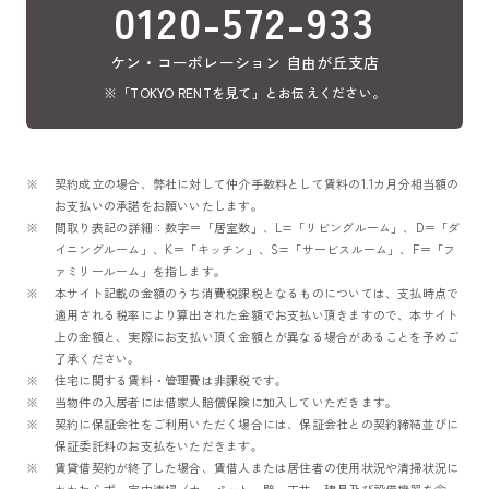
0120-572-933
ケン・コーポレーション 自由が丘支店
※「TOKYO RENTを見て」とお伝えください。
契約成立の場合、弊社に対して仲介手数料として賃料の1.1カ月分相当額の
お支払いの承諾をお願いいたします。
間取り表記の詳細：数字＝「居室数」、L=「リビングルーム」、D＝「ダ
イニングルーム」、K＝「キッチン」、S=「サービスルーム」、F＝「フ
ァミリールーム」を指します。
本サイト記載の金額のうち消費税課税となるものについては、支払時点で
適用される税率により算出された金額でお支払い頂きますので、本サイト
上の金額と、実際にお支払い頂く金額とが異なる場合があることを予めご
了承ください。
住宅に関する賃料・管理費は非課税です。
当物件の入居者には借家人賠償保険に加入していただきます。
契約に保証会社をご利用いただく場合には、保証会社との契約締結並びに
保証委託料のお支払をいただきます。
賃貸借契約が終了した場合、賃借人または居住者の使用状況や清掃状況に