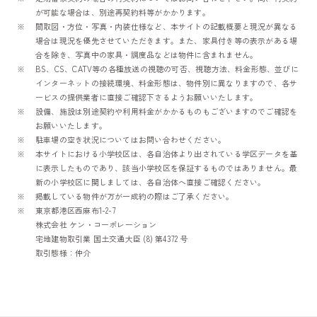
が可能な場合は、別途再契約料等がかかります。
間取図・方位・写真・内装仕様など、本サイトの記載概要と現況が異なる
場合は現況を優先させていただきます。また、家具付き等の表示がある場
合を除き、写真中の家具・調度品などは物件に含まれません。
BS、CS、CATV等の各種放送の視聴の可否、視聴方法、料金形態、並びに
インターネットの接続環境、料金形態は、物件別に異なりますので、各サ
ービスの提供業者に直接ご確認下さるようお願いいたします。
設備、施設は別途契約や利用料金がかかるものもございますのでご確認を
お願いいたします。
駐車場の空き状況についてはお問い合わせください。
本サイトにおける小学校区は、各自治体より出されている学区データを基
に表示したものであり、該当小学校区を保証するものではありません。最
新の小学校区に関しましては、各自治体へ直接ご確認ください。
掲載している物件が万が一成約の際はご了承ください。
東京都港区西麻布1-2-7
株式会社 ケン・コーポレーション
宅地建物取引業 国土交通大臣 (8) 第4372 号
取引態様：仲介