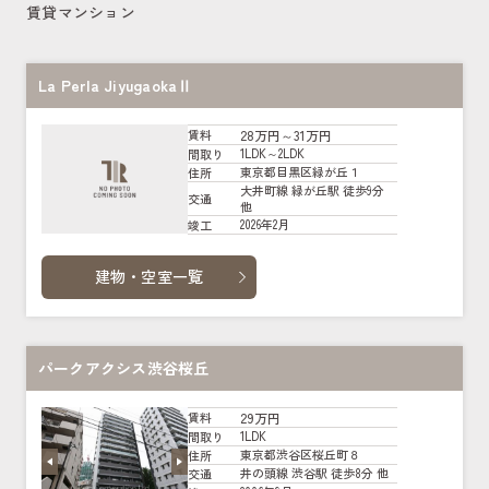
賃貸マンション
La Perla JiyugaokaⅡ
28万円～31万円
賃料
1LDK～2LDK
間取り
東京都目黒区緑が丘１
住所
大井町線 緑が丘駅 徒歩9分
交通
他
2026年2月
竣工
建物・空室一覧
パークアクシス渋谷桜丘
29万円
賃料
1LDK
間取り
東京都渋谷区桜丘町８
住所
井の頭線 渋谷駅 徒歩8分 他
交通