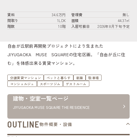
賃料
34.6万円
管理費
無し
間取り
1LDK
面積
44.37㎡
階数
10階
入居可能日
2026年8月下旬予定
自由が丘駅前再開発プロジェクトにより生まれた
JIYUGAOKA MUSE SQUAREの住宅区画。「自由が丘に住
む」を体感出来る賃貸マンション。
分譲賃貸マンション
ペットと暮らす
新築
駐車場
コンシェルジュ
スポーツジム
ゲストルーム
建物・空室一覧ページ
JIYUGAOKA MUSE SQUARE THE RESIDENCE
OUTLINE
物件概要・設備