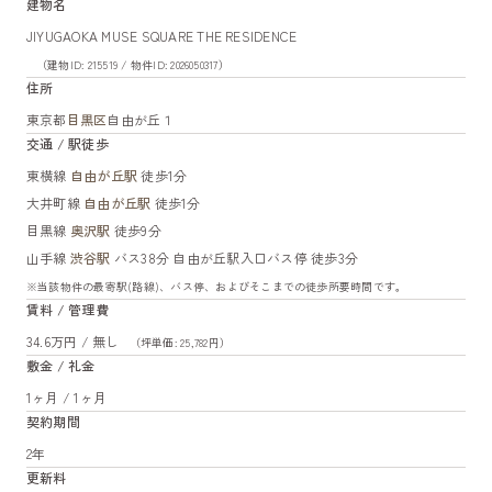
建物名
JIYUGAOKA MUSE SQUARE THE RESIDENCE
（建物ID: 215519 / 物件ID: 2026050317）
住所
東京都
目黒区
自由が丘１
交通 / 駅徒歩
東横線
自由が丘駅
徒歩1分
大井町線
自由が丘駅
徒歩1分
目黒線
奥沢駅
徒歩9分
山手線
渋谷駅
バス38分 自由が丘駅入口バス停 徒歩3分
※当該物件の最寄駅(路線)、バス停、およびそこまでの徒歩所要時間です。
賃料 / 管理費
34.6万円 / 無し
（坪単価: 25,782円）
敷金 / 礼金
1ヶ月 / 1ヶ月
契約期間
2年
更新料