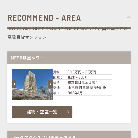
RECOMMEND - AREA
JIYUGAOKA MUSE SQUARE THE RESIDENCEと同じエリアの
高級賃貸マンション
MFPR目黒タワー
30.5万円～85万円
賃料
1LDK～3LDK
間取り
東京都目黒区目黒１
住所
山手線 目黒駅 徒歩7分 他
交通
2008年1月
竣工
建物・空室一覧
パークアクシス品川天王洲アイル