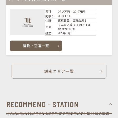
28.2万円～30.6万円
賃料
2LDK+SIC
間取り
東京都品川区東品川３
住所
りんかい線 天王洲アイル
交通
駅 徒歩7分 他
2025年3月
竣工
建物・空室一覧
城南エリア一覧
RECOMMEND - STATION
JIYUGAOKA MUSE SQUARE THE RESIDENCEと同じ駅の高級