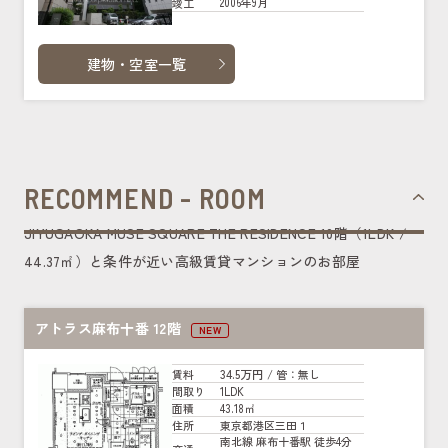
2006年9月
竣工
建物・空室一覧
RECOMMEND - ROOM
JIYUGAOKA MUSE SQUARE THE RESIDENCE 10階（1LDK /
44.37㎡）と条件が近い高級賃貸マンションのお部屋
アトラス麻布十番 12階
NEW
34.5万円
賃料
/ 管
：無し
1LDK
間取り
43.18㎡
面積
東京都港区三田１
住所
南北線 麻布十番駅 徒歩4分