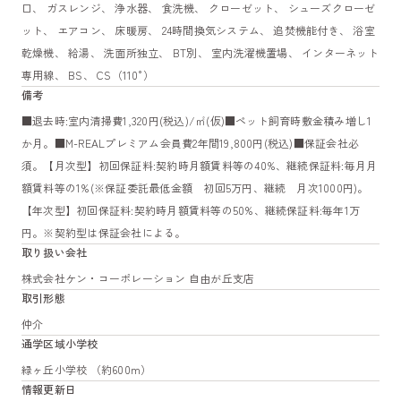
口、 ガスレンジ、 浄水器、 食洗機、 クローゼット、 シューズクローゼ
ット、 エアコン、 床暖房、 24時間換気システム、 追焚機能付き、 浴室
乾燥機、 給湯、 洗面所独立、 BT別、 室内洗濯機置場、 インターネット
専用線、 BS、 CS（110°）
備考
■退去時:室内清掃費1,320円(税込)/㎡(仮)■ペット飼育時敷金積み増し1
か月。■M-REALプレミアム会員費2年間19,800円(税込)■保証会社必
須。【月次型】初回保証料:契約時月額賃料等の40%、継続保証料:毎月月
額賃料等の1%(※保証委託最低金額 初回5万円、継続 月次1000円)。
【年次型】初回保証料:契約時月額賃料等の50%、継続保証料:毎年1万
円。※契約型は保証会社による。
取り扱い会社
株式会社ケン・コーポレーション 自由が丘支店
取引形態
仲介
通学区域小学校
緑ヶ丘小学校 （約600m）
情報更新日