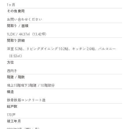
1ヶ月
その他費用
お問い合わせください
間取り / 面積
1LDK / 44.37㎡（13.42坪）
間取り詳細
洋室 5.2帖、リビングダイニング 10.2帖、キッチン 2.6帖、バルコニー
（8.53㎡）
方位
西向き
階建 / 階数
地上15階地下3階建 / 10階部分
構造
鉄骨鉄筋コンクリート造
総戸数
170戸
竣工年月