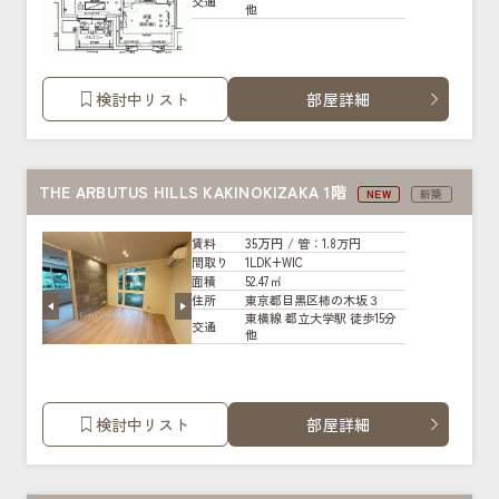
交通
他
検討中リスト
部屋詳細
THE ARBUTUS HILLS KAKINOKIZAKA 1階
NEW
新築
35万円
賃料
/ 管
：1.8万円
1LDK+WIC
間取り
52.47㎡
面積
東京都目黒区柿の木坂３
住所
東横線 都立大学駅 徒歩15分
交通
他
検討中リスト
部屋詳細