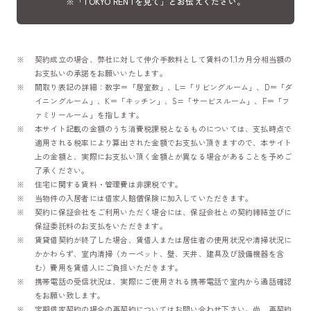
※「TOKYO RENTを見て」とお伝えください。
契約成立の場合、弊社に対して仲介手数料として賃料の1.1カ月分相当額の
お支払いの承諾をお願いいたします。
間取り表記の詳細：数字＝「居室数」、L=「リビングルーム」、D＝「ダ
イニングルーム」、K＝「キッチン」、S=「サービスルーム」、F＝「フ
ァミリールーム」を指します。
本サイト記載の金額のうち消費税課税となるものについては、支払時点で
適用される税率により算出された金額でお支払い頂きますので、本サイト
上の金額と、実際にお支払い頂く金額とが異なる場合があることを予めご
了承ください。
住宅に関する賃料・管理費は非課税です。
当物件の入居者には借家人賠償保険に加入していただきます。
契約に保証会社をご利用いただく場合には、保証会社との契約締結並びに
保証委託料のお支払をいただきます。
賃貸借契約が終了した場合、賃借人または居住者の使用状況や清掃状況に
かかわらず、室内清掃（カーペット、壁、天井、建具及び設備機器を含
む）費用を賃借人にご負担いただきます。
携帯電話の受信状況は、実際にご使用される携帯電話で室内から通話確認
をお願い致します。
定期借家契約の場合の再契約についてはお問い合わせ下さい。尚、再契約