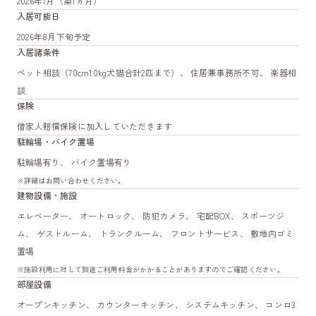
2026年7月（築1ヵ月）
入居可能日
2026年8月下旬予定
入居諸条件
ペット相談（70cm10kg犬猫合計2匹まで）、 住居兼事務所不可、 楽器相
談
保険
借家人賠償保険に加入していただきます
駐輪場・バイク置場
駐輪場有り、 バイク置場有り
※詳細はお問い合わせください。
建物設備・施設
エレベーター、 オートロック、 防犯カメラ、 宅配BOX、 スポーツジ
ム、 ゲストルーム、 トランクルーム、 フロントサービス、 敷地内ゴミ
置場
※施設利用に対して別途ご利用料金がかかることがありますのでご確認ください。
部屋設備
オープンキッチン、 カウンターキッチン、 システムキッチン、 コンロ3