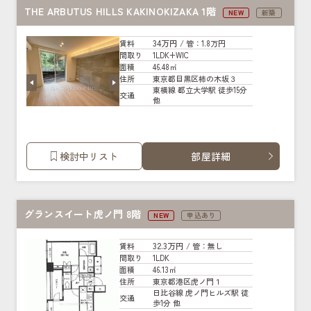
THE ARBUTUS HILLS KAKINOKIZAKA 1階
NEW
新築
34万円
賃料
/ 管
：1.8万円
1LDK+WIC
間取り
46.48㎡
面積
東京都目黒区柿の木坂３
住所
東横線 都立大学駅 徒歩15分
交通
他
検討中リスト
部屋詳細
グランスイート虎ノ門 8階
NEW
申込あり
32.3万円
賃料
/ 管
：無し
1LDK
間取り
46.13㎡
面積
東京都港区虎ノ門１
住所
日比谷線 虎ノ門ヒルズ駅 徒
交通
歩1分 他