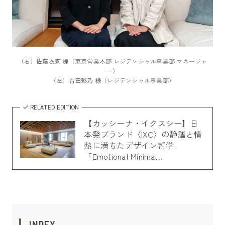
（右）
佐藤衣莉 様
（東京営業本部 レジデンシャル事業部 マネージャ
ー）
（左）
吉田彩乃 様
（レジデンシャル事業部）
RELATED EDITION
【カッシーナ・イクスシー】日
本発ブランド〈IXC〉の静謐と情
熱に満ちたデザイン哲学
「Emotional Minima…
INDEX