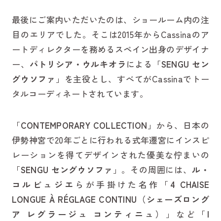
最後にご案内いただいたのは、ショールーム内の注
目のエリアでした。そこは2015年からCassinaのア
ートディレクターを務めるスペイン出身のデザイナ
ー、
パトリシア・ウルキオラ
による「
SENGU セン
グウソファ
」を主役とし、すべてがCassinaでトー
タルコーディネートされています。
「
CONTEMPORARY COLLECTION
」から、日本の
伊勢神宮で20年ごとに行われる式年遷宮にインスピ
レーションを得てデザインされた優美な佇まいの
「
SENGU セングウソファ
」。その周囲には、
ル・
コルビュジエ
らが手掛けた名作「
4 CHAISE
LONGUE À RÉGLAGE CONTINU（シェーズロング
ア レグラージュ コンティニュ）
」など「
I