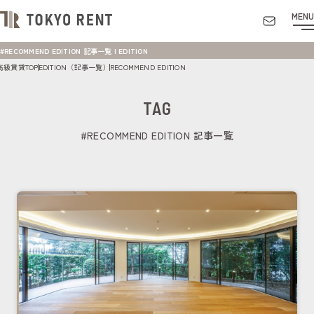
MENU
#RECOMMEND EDITION 記事一覧 | EDITION
高級賃貸TOP
EDITION（記事一覧）
RECOMMEND EDITION
TAG
#RECOMMEND EDITION 記事一覧