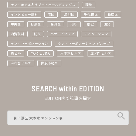
ケン・ホテル＆リゾートホールディングス
環境
インタビュー取材
港区
渋谷区
千代田区
新宿区
中央区
目黒区
品川区
地形
歴史
開発
内覧取材
防災
ハザードマップ
リノベーション
ケン・コーポレーション
ケン・コーポレーション グループ
森ビル
MORI LIVING
六本木ヒルズ
虎ノ門ヒルズ
麻布台ヒルズ
住友不動産
SEARCH within EDITION
EDITION内で記事を探す
search