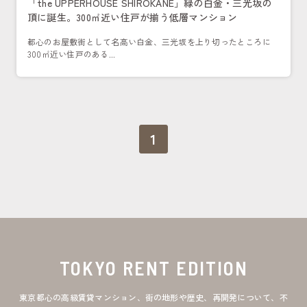
「the UPPERHOUSE SHIROKANE」緑の白金・三光坂の
頂に誕生。300㎡近い住戸が揃う低層マンション
都心のお屋敷街として名高い白金、三光坂を上り切ったところに
300㎡近い住戸のある...
1
TOKYO RENT EDITION
東京都心の高級賃貸マンション、街の地形や歴史、再開発について、不