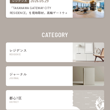
2026.05.29
レジデンス
「TAKANAWA GATEWAY CITY
RESIDENCE」を現地取材。高輪ゲートウェ
イシティの上空に暮らす。レジデンスの豊
かな住空間、共用施設を見学
CATEGORY
レジデンス
RESIDENCE
ジャーナル
JOURNAL
都心7区
DISTRICT