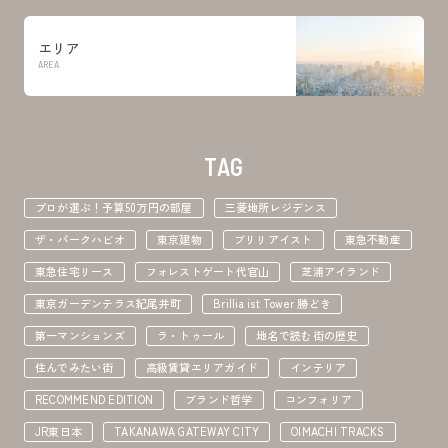
エリア
AREA
TAG
プロが選ぶ！予算50万円の部屋
三菱地所レジデンス
ザ・パークハビオ
東京建物
ブリリアイスト
東急不動産
東急住宅リース
フォレストゲート代官山
芝浦アイランド
東京ガーデンテラス紀尾井町
Brillia ist Tower 勝どき
第一マンションズ
ラ・トゥール
地名で読む街の歴史
住んでみたい街
高級賃貸エリアガイド
インテリア
RECOMMEND EDITION
ブランド哲学
コンフォリア
JR東日本
TAKANAWA GATEWAY CITY
OIMACHI TRACKS