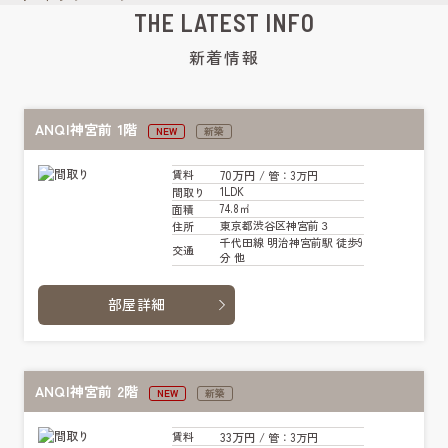
THE LATEST INFO
新着情報
ANQI神宮前 1階
NEW
新築
70万円
賃料
/ 管
：3万円
1LDK
間取り
74.8㎡
面積
東京都渋谷区神宮前３
住所
千代田線 明治神宮前駅 徒歩9
交通
分 他
部屋詳細
ANQI神宮前 2階
NEW
新築
33万円
賃料
/ 管
：3万円