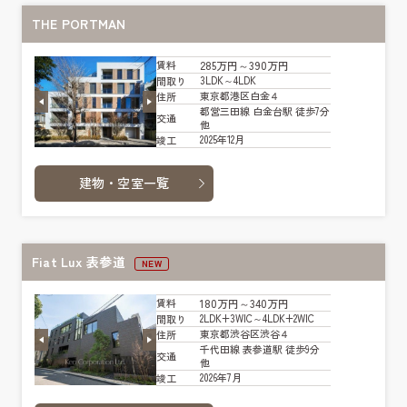
THE PORTMAN
285万円～390万円
賃料
3LDK～4LDK
間取り
東京都港区白金４
住所
都営三田線 白金台駅 徒歩7分
交通
他
2025年12月
竣工
建物・空室一覧
Fiat Lux 表参道
NEW
180万円～340万円
賃料
2LDK+3WIC～4LDK+2WIC
間取り
東京都渋谷区渋谷４
住所
千代田線 表参道駅 徒歩9分
交通
他
2026年7月
竣工