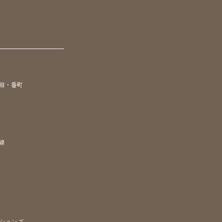
淵・番町
線
ションズ