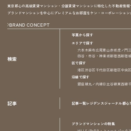
東京都心の高級賃貸マンション・分譲賃貸マンションに特化した不動産情報サイト 
ブランドマンションを中心にプレミアムなお部屋をケン・コーポレーション
BRAND CONCEPT
写真から探す
エリアで探す
六本木
麻布
広尾
青山
赤坂
虎ノ門
四谷・市谷・神楽坂
新宿
西新宿
検索
区で探す
港区
渋谷区
千代田区
新宿区
中央
沿線で探す
銀座線
丸ノ内線
日比谷線
東西線
記事
記事一覧
レジデンス
ジャーナル
都心
ブランドマンションの特集
HILLS/RoP
ラ・トゥール
パーク