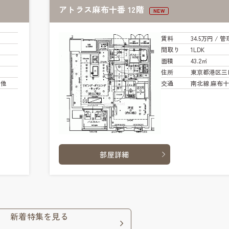
アトラス麻布十番 12階
NEW
賃料
34.5万円
/ 管
間取り
1LDK
面積
43.2㎡
住所
東京都港区三
 他
交通
南北線 麻布十
部屋詳細
新着特集を見る