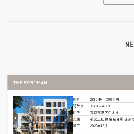
NE
THE PORTMAN
賃料
285万円～390万円
間取り
3LDK～4LDK
住所
東京都港区白金４
交通
都営三田線 白金台駅 徒歩7
竣工
2025年12月