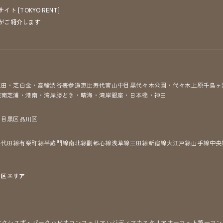
[TOKYO RENT]
がご紹介します
三田・芝
白金・高輪
渋谷
表参道
恵比寿
代官山
中目黒
代々木公園・代々木上原
千鳥ヶ
城南
芝浦・港南・湾岸
勝どき・晴海・湾岸
銀座・日本橋・神田
区
目黒区
品川区
千代田線
有楽町線
半蔵門線
南北線
副都心線
浅草線
三田線
新宿線
大江戸線
山手線
中央
7区
エリア
アクシス
ザ・パークハビオ
コンフォリア
レジディア
カスタリア
ホーマット
第一マン