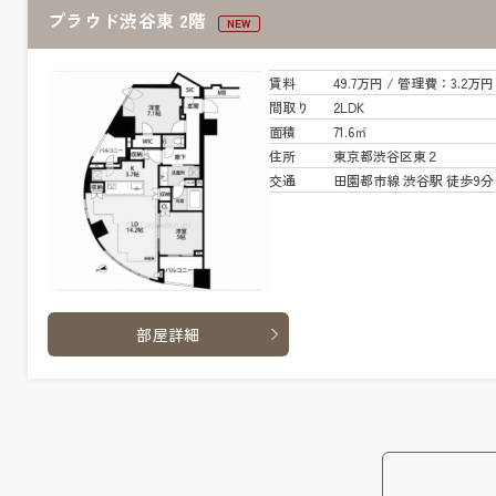
プラウド渋谷東 2階
NEW
賃料
49.7万円
/ 管
理費
：3.2万円
間取り
2LDK
面積
71.6㎡
住所
東京都渋谷区東２
交通
田園都市線 渋谷駅 徒歩9分
部屋詳細