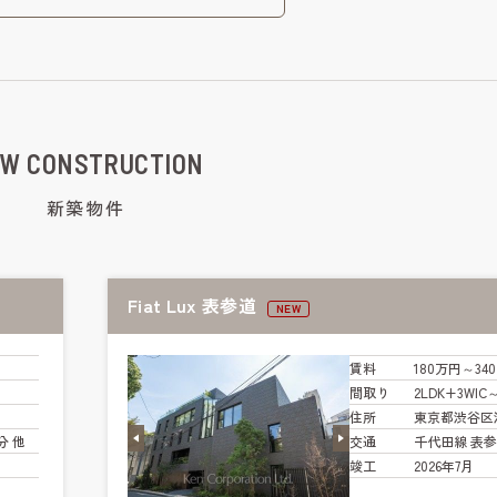
W CONSTRUCTION
新築物件
Fiat Lux 表参道
NEW
賃料
180万円～34
間取り
2LDK+3WIC
住所
東京都渋谷区
分 他
交通
千代田線 表参
竣工
2026年7月