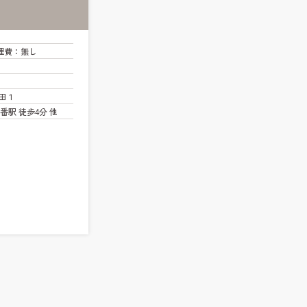
理費
：無し
田１
番駅 徒歩4分 他