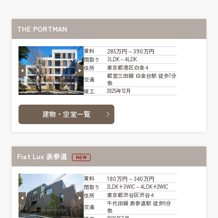
THE PORTMAN
285万円～390万円
賃料
3LDK～4LDK
間取り
東京都港区白金４
住所
都営三田線 白金台駅 徒歩7分
交通
他
2025年12月
竣工
建物・空室一覧
Fiat Lux 表参道
NEW
180万円～340万円
賃料
2LDK+3WIC～4LDK+2WIC
間取り
東京都渋谷区渋谷４
住所
千代田線 表参道駅 徒歩9分
交通
他