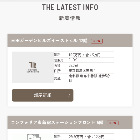
THE LATEST INFO
新着情報
三田ガーデンヒルズイーストヒル 12階
NEW
105万円
賃料
/ 管
：5万円
3LDK
間取り
95.3㎡
面積
東京都港区三田１
住所
南北線 麻布十番駅 徒歩5分
交通
他
部屋詳細
コンフォリア東新宿ステーションフロント 5階
NEW
29.9万円
賃料
/ 管
：1.2万円