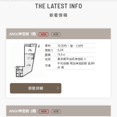
THE LATEST INFO
新着情報
ANQI神宮前 1階
NEW
新築
70万円
賃料
/ 管
：3万円
1LDK
間取り
74.8㎡
面積
東京都渋谷区神宮前３
住所
千代田線 明治神宮前駅 徒歩9
交通
分 他
部屋詳細
ANQI神宮前 2階
NEW
新築