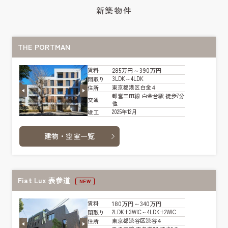
新築物件
THE PORTMAN
285万円～390万円
賃料
3LDK～4LDK
間取り
東京都港区白金４
住所
都営三田線 白金台駅 徒歩7分
交通
他
2025年12月
竣工
建物・空室一覧
Fiat Lux 表参道
NEW
180万円～340万円
賃料
2LDK+3WIC～4LDK+2WIC
間取り
東京都渋谷区渋谷４
住所