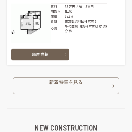
33万円
賃料
/ 管
：3万円
1LDK
間取り
35.2㎡
面積
東京都渋谷区神宮前３
住所
千代田線 明治神宮前駅 徒歩9
交通
分 他
部屋詳細
新着特集を見る
NEW CONSTRUCTION