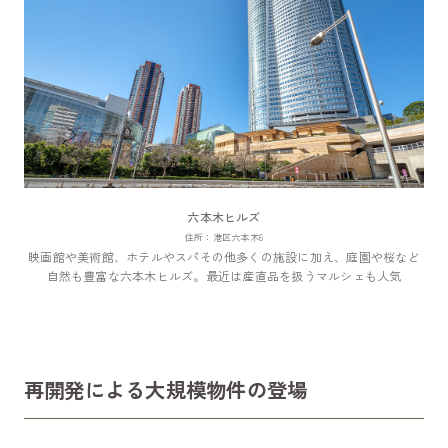
六本木ヒルズ
住所：港区六本木6
映画館や美術館、ホテルやスパその他多くの施設に加え、庭園や桜など
自然も豊富な六本木ヒルズ。最近は産直品を扱うマルシェも人気
再開発による大規模物件の登場