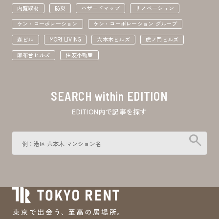
内覧取材
防災
ハザードマップ
リノベーション
ケン・コーポレーション
ケン・コーポレーション グループ
森ビル
MORI LIVING
六本木ヒルズ
虎ノ門ヒルズ
麻布台ヒルズ
住友不動産
SEARCH within EDITION
EDITION内で記事を探す
search