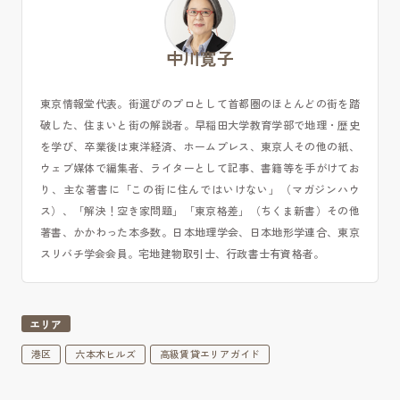
中川寛子
東京情報堂代表。街選びのプロとして首都圏のほとんどの街を踏
破した、住まいと街の解説者。早稲田大学教育学部で地理・歴史
を学び、卒業後は東洋経済、ホームプレス、東京人その他の紙、
ウェブ媒体で編集者、ライターとして記事、書籍等を手がけてお
り、主な著書に「この街に住んではいけない」（マガジンハウ
ス）、「解決！空き家問題」「東京格差」（ちくま新書）その他
著書、かかわった本多数。日本地理学会、日本地形学連合、東京
スリバチ学会会員。宅地建物取引士、行政書士有資格者。
エリア
港区
六本木ヒルズ
高級賃貸エリアガイド