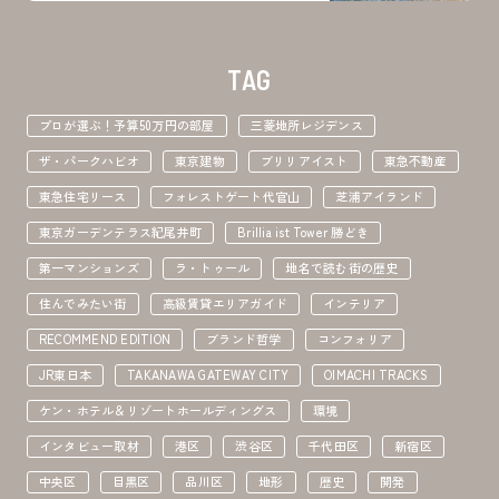
TAG
プロが選ぶ！予算50万円の部屋
三菱地所レジデンス
ザ・パークハビオ
東京建物
ブリリアイスト
東急不動産
東急住宅リース
フォレストゲート代官山
芝浦アイランド
東京ガーデンテラス紀尾井町
Brillia ist Tower 勝どき
第一マンションズ
ラ・トゥール
地名で読む街の歴史
住んでみたい街
高級賃貸エリアガイド
インテリア
RECOMMEND EDITION
ブランド哲学
コンフォリア
JR東日本
TAKANAWA GATEWAY CITY
OIMACHI TRACKS
ケン・ホテル＆リゾートホールディングス
環境
インタビュー取材
港区
渋谷区
千代田区
新宿区
中央区
目黒区
品川区
地形
歴史
開発