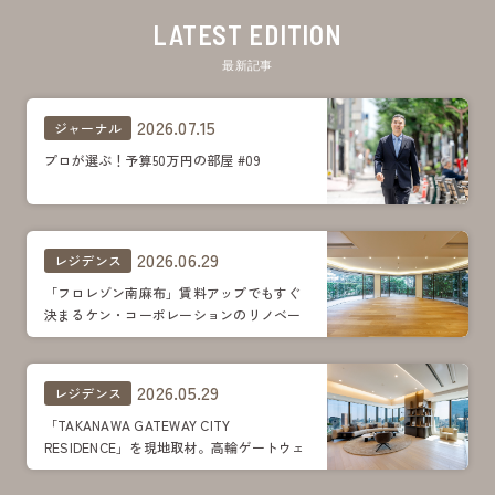
LATEST EDITION
最新記事
2026.07.15
ジャーナル
プロが選ぶ！予算50万円の部屋 #09
2026.06.29
レジデンス
「フロレゾン南麻布」賃料アップでもすぐ
決まるケン・コーポレーションのリノベー
ション。明るさ、広がりプラス遊び心がポ
イント
2026.05.29
レジデンス
「TAKANAWA GATEWAY CITY
RESIDENCE」を現地取材。高輪ゲートウェ
イシティの上空に暮らす。レジデンスの豊
かな住空間、共用施設を見学