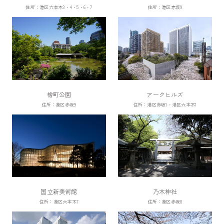
住所：港区六本木3・4・5・6・7
住所：港区赤坂9
檜町公園
アークヒルズ
住所：港区赤坂9
住所：港区赤坂1・港区六本木1
国立新美術館
乃木神社
住所：港区六本木7
住所：港区赤坂8