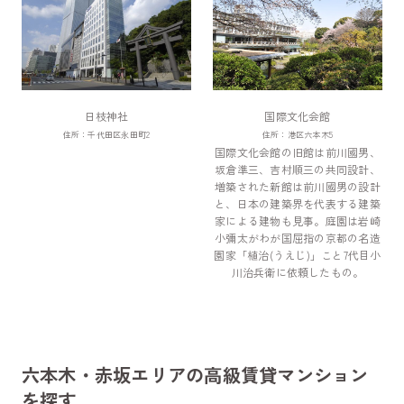
日枝神社
国際文化会館
住所：千代田区永田町2
住所：港区六本木5
国際文化会館の旧館は前川國男、
坂倉準三、吉村順三の共同設計、
増築された新館は前川國男の設計
と、日本の建築界を代表する建築
家による建物も見事。庭園は岩崎
小彌太がわが国屈指の京都の名造
園家「植治(うえじ)」こと7代目小
川治兵衛に依頼したもの。
六本木・赤坂エリアの高級賃貸マンション
を探す