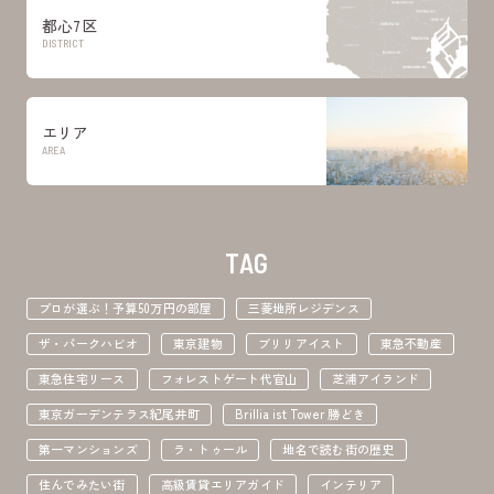
都心7区
DISTRICT
エリア
AREA
TAG
プロが選ぶ！予算50万円の部屋
三菱地所レジデンス
ザ・パークハビオ
東京建物
ブリリアイスト
東急不動産
東急住宅リース
フォレストゲート代官山
芝浦アイランド
東京ガーデンテラス紀尾井町
Brillia ist Tower 勝どき
第一マンションズ
ラ・トゥール
地名で読む街の歴史
住んでみたい街
高級賃貸エリアガイド
インテリア