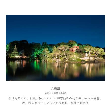
六義園
住所：文京区本駒込6
桜はもちろん、紅葉、梅、つつじと四季折々の花が楽しめる六義園。
春、秋にはライトアップも行われ、夜間も賑わう