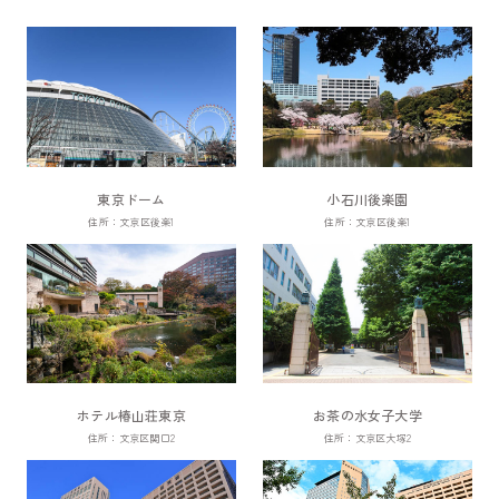
東京ドーム
小石川後楽園
住所：文京区後楽1
住所：文京区後楽1
ホテル椿山荘東京
お茶の水女子大学
住所：文京区関口2
住所：文京区大塚2