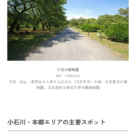
小石川植物園
住所：文京区白山3
千石・白山・茗荷谷から歩ける広大な（16万平米）の緑、日本最古の植
物園。正式名称は東京大学付属植物園
小石川・本郷エリアの主要スポット