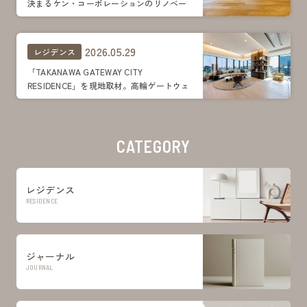
決まるケン・コーポレーションのリノベー
ション。明るさ、広がりプラス遊び心がポ
イント
2026.05.29
レジデンス
「TAKANAWA GATEWAY CITY
RESIDENCE」を現地取材。高輪ゲートウェ
イシティの上空に暮らす。レジデンスの豊
かな住空間、共用施設を見学
CATEGORY
レジデンス
RESIDENCE
ジャーナル
JOURNAL