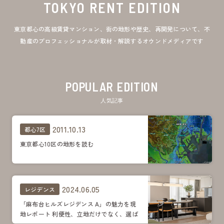
TOKYO RENT EDITION
東京都心の高級賃貸マンション、街の地形や歴史、再開発について、不
動産のプロフェッショナルが取材・解説するオウンドメディアです
POPULAR EDITION
人気記事
2011.10.13
都心7区
東京都心10区の地形を読む
2024.06.05
レジデンス
「麻布台ヒルズレジデンス A」の魅力を現
地レポート 利便性、立地だけでなく、選ば
れる理由は多数