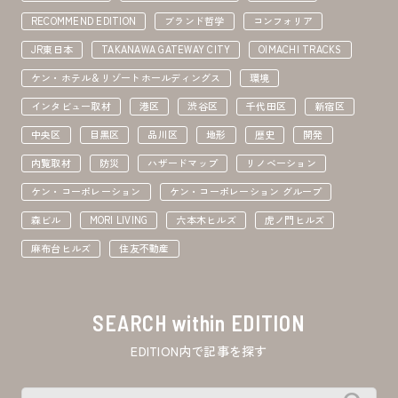
RECOMMEND EDITION
ブランド哲学
コンフォリア
JR東日本
TAKANAWA GATEWAY CITY
OIMACHI TRACKS
ケン・ホテル＆リゾートホールディングス
環境
インタビュー取材
港区
渋谷区
千代田区
新宿区
中央区
目黒区
品川区
地形
歴史
開発
内覧取材
防災
ハザードマップ
リノベーション
ケン・コーポレーション
ケン・コーポレーション グループ
森ビル
MORI LIVING
六本木ヒルズ
虎ノ門ヒルズ
麻布台ヒルズ
住友不動産
SEARCH within EDITION
EDITION内で記事を探す