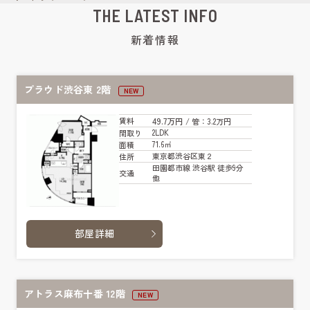
THE LATEST INFO
新着情報
プラウド渋谷東 2階
NEW
49.7万円
賃料
/ 管
：3.2万円
2LDK
間取り
71.6㎡
面積
東京都渋谷区東２
住所
田園都市線 渋谷駅 徒歩9分
交通
他
部屋詳細
アトラス麻布十番 12階
NEW