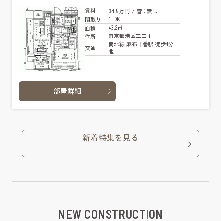
34.5万円
賃料
/ 管
：無し
1LDK
間取り
43.2㎡
面積
東京都港区三田１
住所
南北線 麻布十番駅 徒歩4分
交通
他
部屋詳細
新着特集を見る
NEW CONSTRUCTION