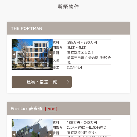
新築物件
THE PORTMAN
285万円～390万円
賃料
3LDK～4LDK
間取り
東京都港区白金４
住所
都営三田線 白金台駅 徒歩7分
交通
他
2025年12月
竣工
建物・空室一覧
Fiat Lux 表参道
NEW
180万円～340万円
賃料
2LDK+3WIC～4LDK+2WIC
間取り
東京都渋谷区渋谷４
住所