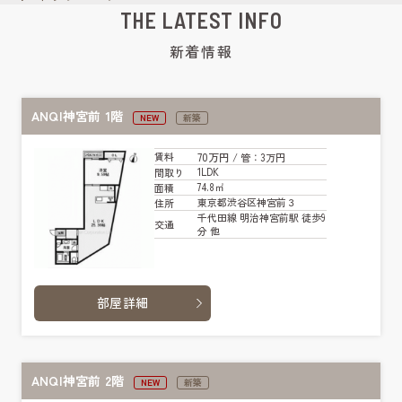
THE LATEST INFO
新着情報
ANQI神宮前 1階
NEW
新築
70万円
賃料
/ 管
：3万円
1LDK
間取り
74.8㎡
面積
東京都渋谷区神宮前３
住所
千代田線 明治神宮前駅 徒歩9
交通
分 他
部屋詳細
ANQI神宮前 2階
NEW
新築