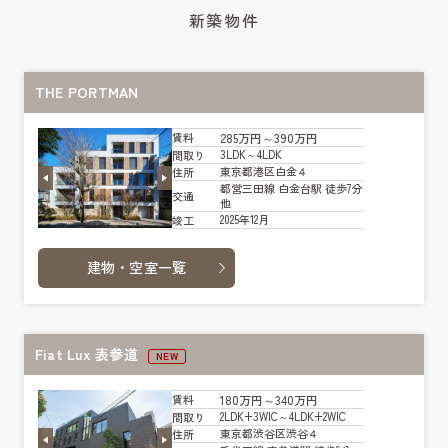
新築物件
THE PORTMAN
285万円～390万円
賃料
3LDK～4LDK
間取り
東京都港区白金４
住所
都営三田線 白金台駅 徒歩7分
交通
他
2025年12月
竣工
建物・空室一覧
Fiat Lux 表参道
NEW
180万円～340万円
賃料
2LDK+3WIC～4LDK+2WIC
間取り
東京都渋谷区渋谷４
住所