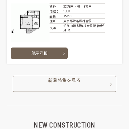
33万円
賃料
/ 管
：3万円
1LDK
間取り
35.2㎡
面積
東京都渋谷区神宮前３
住所
千代田線 明治神宮前駅 徒歩9
交通
分 他
部屋詳細
新着特集を見る
NEW CONSTRUCTION